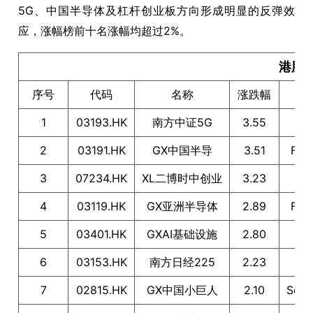
5G、中国半导体及杠杆创业板方向形成明显的反弹效
应，涨幅榜前十名涨幅均超过2%。
港股E
序号
代码
名称
涨跌幅
1
03193.HK
南方中证5G
3.55
2
03191.HK
GX中国半导
3.51
Fa
3
07234.HK
XL二博时中创业
3.23
4
03119.HK
GX亚洲半导体
2.89
Fa
5
03401.HK
GXAI基础设施
2.80
6
03153.HK
南方日经225
2.23
7
02815.HK
GX中国小巨人
2.10
Sol