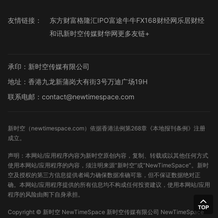
友情链接：
东方财富
格隆汇
IPO
富途牛牛
FX168财经网
乐居财经
和讯
新时空传媒
财华网
更多友链+
承印：新时空传媒有限公司
地址：香港九龙新蒲岗大有街3号万迪广场19H
联系电邮：contact@newtimespace.com
新时空（
newtimespace.com
）依据香港法例第268章《本地报刊条例》注册
成立。
声明：本网站/应用程序内容为新时空原创内容，复制、转载或以其他任何方式
使用本网站/应用程序的内容，须注明来源“新时空”或“NewTimeSpace”。新时
空及授权的第三方信息提供者竭力确保数据准确可靠，但不保证数据绝对正
确。本网站/应用程序提供的所有信息均不构成任何投资建议，使用本网站/应用
程序的风险由阁下自身承担。
Copyright ©
新时空
NewTimeSpace 新时空传媒有限公司 NewTimeSpace