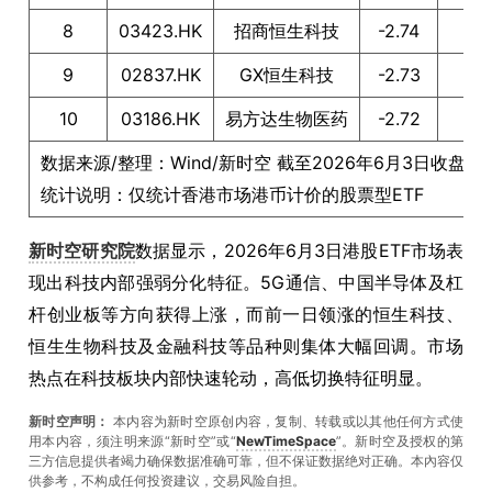
8
03423.HK
招商恒生科技
-2.74
9
02837.HK
GX恒生科技
-2.73
10
03186.HK
易方达生物医药
-2.72
数据来源/整理：Wind/新时空 截至2026年6月3日收盘
统计说明：仅统计香港市场港币计价的股票型ETF
新时空研究院
数据显示，2026年6月3日港股ETF市场表
现出科技内部强弱分化特征。5G通信、中国半导体及杠
杆创业板等方向获得上涨，而前一日领涨的恒生科技、
恒生生物科技及金融科技等品种则集体大幅回调。市场
热点在科技板块内部快速轮动，高低切换特征明显。
新时空声明：
本内容为新时空原创内容，复制、转载或以其他任何方式使
用本内容，须注明来源“新时空”或“
NewTimeSpace
”。新时空及授权的第
三方信息提供者竭力确保数据准确可靠，但不保证数据绝对正确。本內容仅
供参考，不构成任何投资建议，交易风险自担。