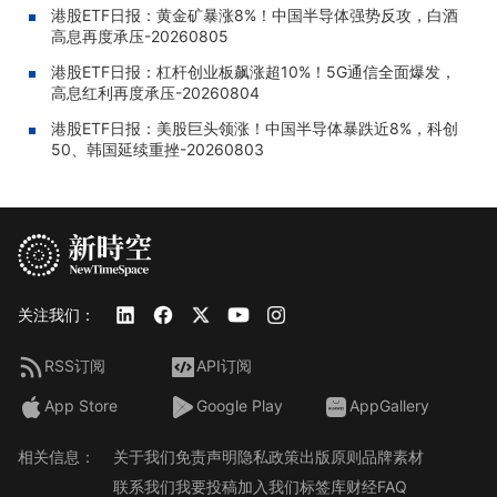
港股ETF日报：黄金矿暴涨8%！中国半导体强势反攻，白酒
高息再度承压-20260805
港股ETF日报：杠杆创业板飙涨超10%！5G通信全面爆发，
高息红利再度承压-20260804
港股ETF日报：美股巨头领涨！中国半导体暴跌近8%，科创
50、韩国延续重挫-20260803
关注我们：
RSS订阅
API订阅
App Store
Google Play
AppGallery
相关信息：
关于我们
免责声明
隐私政策
出版原则
品牌素材
联系我们
我要投稿
加入我们
标签库
财经FAQ