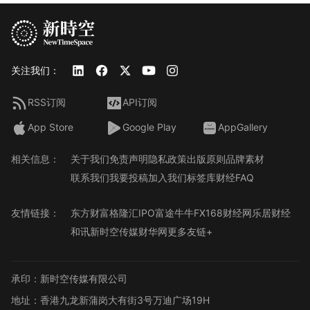
关注我们：
RSS订阅
API订阅
App Store
Google Play
AppGallery
相关信息：
关于我们
免责声明
隐私政策
出版原则
品牌素材
联系我们
我要投稿
加入我们
标签库
财经FAQ
友情链接：
东方财富
格隆汇
IPO
富途牛牛
FX168财经网
乐居财经
和讯
新时空传媒
财华网
更多友链+
承印：新时空传媒有限公司
地址：香港九龙新蒲岗大有街3号万迪广场19H