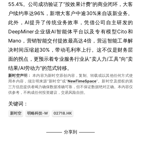
55.4%。公司成功验证了“按效果计费”的商业闭环，大客
户续约率达96%，新增大客户中逾30%来自该新业务。
此外，AI提升了传统业务效率，凭借公司自主研发的
DeepMiner企业级AI智能体平台以及专有模型Cito和
Mano，营销智能交付提效最高达4倍，营运智能工单解
决时间压缩超30%，带动毛利率上行。这不仅是财务层
面的拐点，更预示着专业服务行业从“卖人力/工具”向“卖
结果/AI劳动力”的范式转移。
新时空
声明：
本内容为新时空原创内容，复制、转载或以其他任何方式使
用本内容，须注明来源“新时空”或“
NewTimeSpace
”。新时空及授权的第
三方信息提供者竭力确保数据准确可靠，但不保证数据绝对正确。本內容仅
供参考，不构成任何投资建议，交易风险自担。
关键词：
新时空
明略科技-W
02718.HK
分享到