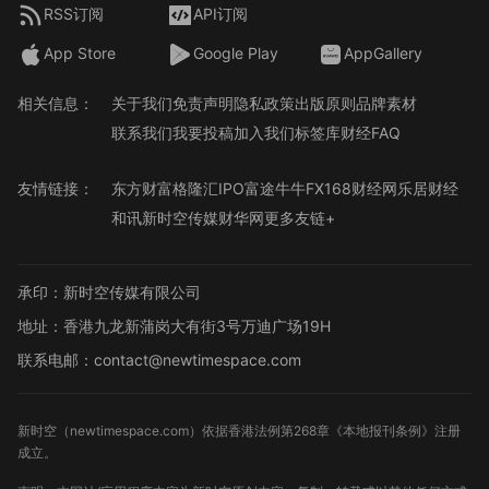
RSS订阅
API订阅
App Store
Google Play
AppGallery
相关信息：
关于我们
免责声明
隐私政策
出版原则
品牌素材
联系我们
我要投稿
加入我们
标签库
财经FAQ
友情链接：
东方财富
格隆汇
IPO
富途牛牛
FX168财经网
乐居财经
和讯
新时空传媒
财华网
更多友链+
承印：新时空传媒有限公司
地址：香港九龙新蒲岗大有街3号万迪广场19H
联系电邮：contact@newtimespace.com
新时空（
newtimespace.com
）依据香港法例第268章《本地报刊条例》注册
成立。