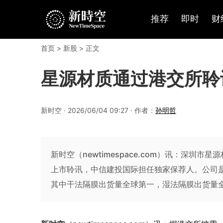
推荐
即时
财
首页
>
新股
> 正文
星源材质通过港交所聆
新时空 · 2026/06/04 09:27 · 作者：
孙明哲
新时空（newtimespace.com）讯：深圳市星
上市聆讯，中信建投国际担任独家保荐人。公司
其中干法隔膜出货量全球第一，湿法隔膜出货量