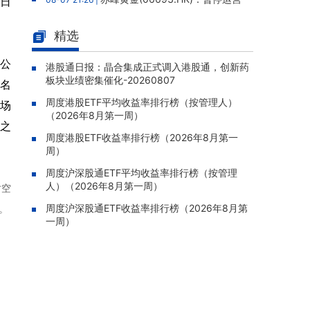
3日
老挝勐康稀土项目，2025年该项目归母净亏损
人民币5,406万元
精选
灵宝黄金(03330.HK)：新疆哈巴
08-07 20:07 |
，公
河勘查取得重大进展，保有金金属量由13.20吨
港股通日报：晶合集成正式调入港股通，创新药
板块业绩密集催化-20260807
跃升至53.94吨
排名
周度港股ETF平均收益率排行榜（按管理人）
迅策(03317.HK)：与天合算力订
市场
08-07 20:04 |
（2026年8月第一周）
立战略合作备忘，共探能源垂类大模型与Toke
业之
n工厂商业化
周度港股ETF收益率排行榜（2026年8月第一
周）
哥瑞利软件通过港交所聆讯，在
08-07 20:02 |
中国泛半导体IMSS市场排名第三
周度沪深股通ETF平均收益率排行榜（按管理
人）（2026年8月第一周）
时空
浙能迈领绿航二次递表港交所，为
08-07 19:47 |
全球领先的绿色航运设备和系统提供商
周度沪深股通ETF收益率排行榜（2026年8月第
。
一周）
骏杰集团控股(08188.HK)：附属
08-07 19:09 |
公司获授7份基建工程建造合约，合约总额约1.
95亿港元