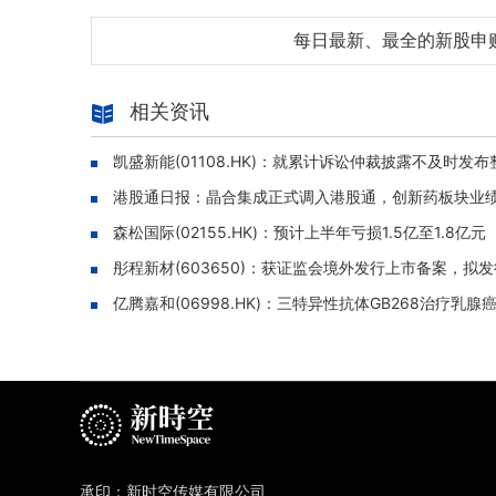
每日最新、最全的新股申
相关资讯
凯盛新能(01108.HK)：就累计诉讼仲裁披露不及时发布整
港股通日报：晶合集成正式调入港股通，创新药板块业绩密集
森松国际(02155.HK)：预计上半年亏损1.5亿至1.8亿元
彤程新材(603650)：获证监会境外发行上市备案，拟发
亿腾嘉和(06998.HK)：三特异性抗体GB268治疗乳腺癌
承印：新时空传媒有限公司