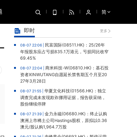
题
简
即时
更多
一
民富国际(08511.HK)：25/26年
08-07 22:06 |
年报股东应占亏损835.1万港元，亏损同比收窄
69.45%
商米科技-W(06810.HK)：基石投
08-07 22:04 |
资者XINWUTANG自愿延长禁售期五个月至20
27年3月28日
华夏文化科技(01566.HK)：独立
08-07 21:55 |
调查完成未发现欺诈挪用证据，报告获采纳，
股份继续停牌
金力永磁(06680.HK)：终止认购
08-07 21:39 |
澳洲上市稀土公司Hastings股权，原拟以0.36
澳元/股认购1,964.7万股
赤峰黄金(06693.HK)：暂停运营
08-07 21:26 |