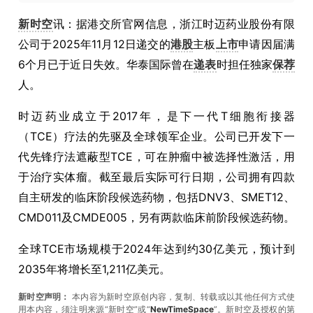
新时空
讯：据港交所官网信息，浙江时迈药业股份有限
公司于2025年11月12日递交的
港股
主板
上市
申请因届满
6个月已于近日失效。华泰国际曾在
递表
时担任独家
保荐
人。
时迈药业成立于2017年，是下一代T细胞衔接器
（TCE）疗法的先驱及全球领军企业。公司已开发下一
代先锋疗法遮蔽型TCE，可在肿瘤中被选择性激活，用
于治疗实体瘤。截至最后实际可行日期，公司拥有四款
自主研发的临床阶段候选药物，包括DNV3、SMET12、
CMD011及CMDE005，另有两款临床前阶段候选药物。
全球TCE市场规模于2024年达到约30亿美元，预计到
2035年将增长至1,211亿美元。
新时空声明：
本内容为新时空原创内容，复制、转载或以其他任何方式使
用本内容，须注明来源“新时空”或“
NewTimeSpace
”。新时空及授权的第