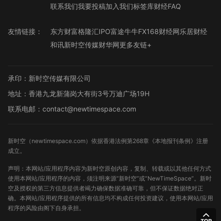
联系我们
我要投稿
加入我们
标签库
财经FAQ
友情链接：
东方财富
格隆汇
IPO
富途牛牛
FX168财经网
乐居财经
和讯
新时空传媒
财华网
更多友链+
承印：新时空传媒有限公司
地址：香港九龙新蒲岗大有街3号万迪广场19H
联系电邮：contact@newtimespace.com
新时空（
newtimespace.com
）依据香港法例第268章《本地报刊条例》注册
成立。
声明：本网站/应用程序内容为新时空原创内容，复制、转载或以其他任何方式
使用本网站/应用程序的内容，须注明来源“新时空”或“NewTimeSpace”。新时
空及授权的第三方信息提供者竭力确保数据准确可靠，但不保证数据绝对正
确。本网站/应用程序提供的所有信息均不构成任何投资建议，使用本网站/应用
程序的风险由阁下自身承担。