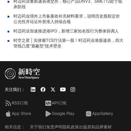
时迈药业重新递表港交所，核心产品DNV3、SMET12处于临
床阶段
时迈药业境外上市备案收补充材料要求，说明历史股权定价
公允性并论证外资准入持续合规
时迈药业加速推进港IPO，新增三家知名投行为整体协调人
时空之星 | 实体瘤TCE疗法第一股！时迈药业港股递表，四大
管线凸显“遮蔽型”技术壁垒
关注我们：
RSS订阅
API订阅
App Store
Google Play
AppGallery
相关信息：
关于我们
免责声明
隐私政策
出版原则
品牌素材