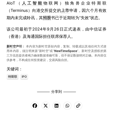
AIoT（
人工智能
物联网）独角兽企业特斯联
（Terminus）向港交所提交的
上市
申请，因六个月有效
期内未完成聆讯，其
招股
书已于近期转为“失效”状态。
该公司最初于2024年9月26日正式递表，由中信证券
（香港）及海通国际担任联席保荐人。
新时空
声明：
本内容为新时空原创内容，复制、转载或以其他任何方式使
用本内容，须注明来源“新时空”或“
NewTimeSpace
”。新时空及授权的第
三方信息提供者竭力确保数据准确可靠，但不保证数据绝对正确。本內容仅
供参考，不构成任何投资建议，交易风险自担。
关键词：
特斯联
IPO
分享到