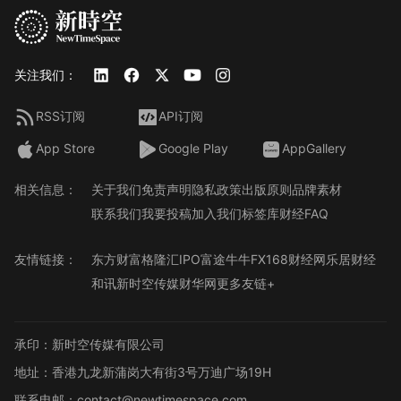
关注我们：
RSS订阅
API订阅
App Store
Google Play
AppGallery
相关信息：
关于我们
免责声明
隐私政策
出版原则
品牌素材
联系我们
我要投稿
加入我们
标签库
财经FAQ
友情链接：
东方财富
格隆汇
IPO
富途牛牛
FX168财经网
乐居财经
和讯
新时空传媒
财华网
更多友链+
承印：新时空传媒有限公司
地址：香港九龙新蒲岗大有街3号万迪广场19H
联系电邮：contact@newtimespace.com