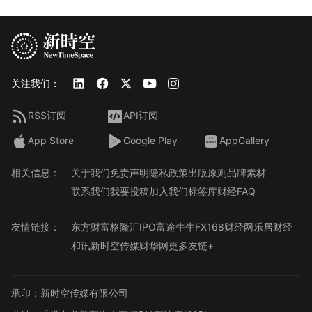
关注我们：
RSS订阅
API订阅
App Store
Google Play
AppGallery
相关信息：
关于我们
免责声明
隐私政策
出版原则
品牌素材
联系我们
我要投稿
加入我们
标签库
财经FAQ
友情链接：
东方财富
格隆汇
IPO
富途牛牛
FX168财经网
乐居财经
和讯
新时空传媒
财华网
更多友链+
承印：新时空传媒有限公司