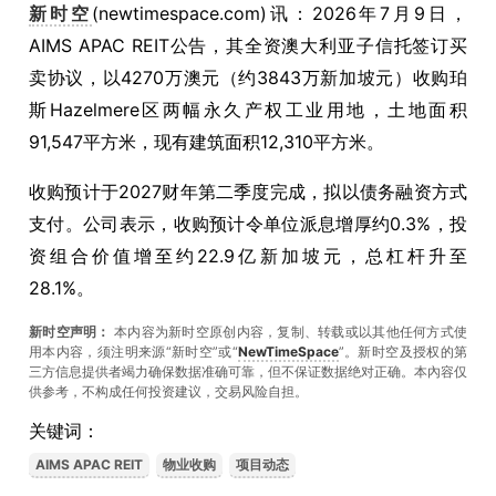
新时空
(newtimespace.com)讯：2026年7月9日，
AIMS APAC REIT公告，其全资澳大利亚子信托签订买
卖协议，以4270万澳元（约3843万新加坡元）收购珀
斯Hazelmere区两幅永久产权工业用地，土地面积
91,547平方米，现有建筑面积12,310平方米。
收购预计于2027财年第二季度完成，拟以债务融资方式
支付。公司表示，收购预计令单位派息增厚约0.3%，投
资组合价值增至约22.9亿新加坡元，总杠杆升至
28.1%。
新时空声明：
本内容为新时空原创内容，复制、转载或以其他任何方式使
用本内容，须注明来源“新时空”或“
NewTimeSpace
”。新时空及授权的第
三方信息提供者竭力确保数据准确可靠，但不保证数据绝对正确。本內容仅
供参考，不构成任何投资建议，交易风险自担。
关键词：
AIMS APAC REIT
物业收购
项目动态