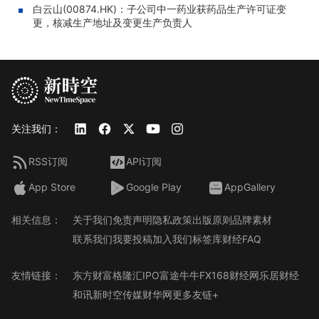
白云山(00874.HK)：子公司中一药业获药品生产许可证变
更，核减生产地址及变更生产负责人
关注我们：
RSS订阅
API订阅
App Store
Google Play
AppGallery
相关信息：
关于我们
免责声明
隐私政策
出版原则
品牌素材
联系我们
我要投稿
加入我们
标签库
财经FAQ
友情链接：
东方财富
格隆汇
IPO
富途牛牛
FX168财经网
乐居财经
和讯
新时空传媒
财华网
更多友链+