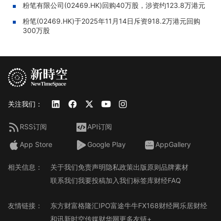
粉笔有限公司(02469.HK)回购40万股，涉资约123.8万港元
粉笔(02469.HK)于2025年11月14日斥资918.2万港元回购
300万股
关注我们：
RSS订阅
API订阅
App Store
Google Play
AppGallery
相关信息：
关于我们
免责声明
隐私政策
出版原则
品牌素材
联系我们
我要投稿
加入我们
标签库
财经FAQ
友情链接：
东方财富
格隆汇
IPO
富途牛牛
FX168财经网
乐居财经
和讯
新时空传媒
财华网
更多友链+