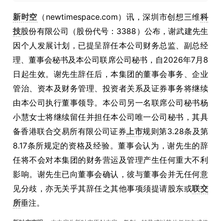
新时空
（newtimespace.com）讯，深圳市创想三维
科
技
股份有限公司（股份代号：3388）公布，谢武建先生
因个人发展计划，已提呈辞任本公司财务总监、副总经
理、董事会秘书及本公司联席公司秘书，自2026年7月8
日起生效。谢先生辞任后，本集团的董事会事务、企业
管治、资本及财务管理、投资者关系及证券事务将继续
由本公司执行董事领导。本公司另一名联席公司秘书杨
小慧女士将继续留任并担任本公司唯一公司秘书，其具
备香港联合交易所有限公司证券
上市
规则第3.28条及第
8.17条所规定的资格及经验。董事会认为，谢先生的辞
任将不会对本集团的财务营运及管理产生任何重大不利
影响。谢先生已向董事会确认，彼与董事会并无任何意
见分歧，亦无关乎其辞任之其他事项须提请股东或
联交
所
垂注。