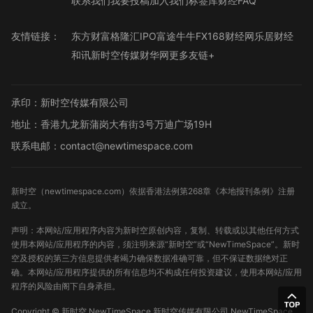
联系我们
我要投稿
加入我们
标签库
财经FAQ
友情链接：
东方财富
格隆汇
IPO
富途牛牛
FX168财经网
乐居财经
和讯
新时空传媒
财华网
更多友链+
承印：新时空传媒有限公司
地址：香港九龙新蒲岗大有街3号万迪广场19H
联系电邮：contact@newtimespace.com
新时空（
newtimespace.com
）依据香港法例第268章《本地报刊条例》注册
成立。
声明：本网站/应用程序内容为新时空原创内容，复制、转载或以其他任何方式
使用本网站/应用程序的内容，须注明来源“新时空”或“NewTimeSpace”。新时
空及授权的第三方信息提供者竭力确保数据准确可靠，但不保证数据绝对正
确。本网站/应用程序提供的所有信息均不构成任何投资建议，使用本网站/应用
程序的风险由阁下自身承担。
Copyright ©
新时空
NewTimeSpace 新时空传媒有限公司 NewTimeSpace