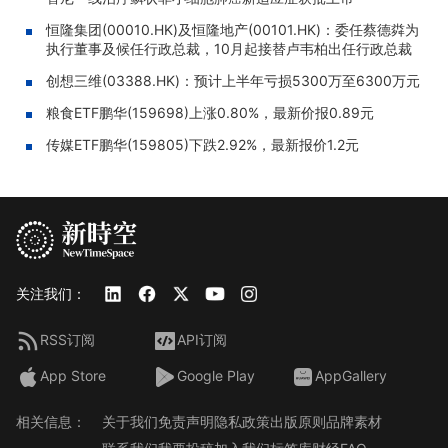
恒隆集团(00010.HK)及恒隆地产(00101.HK)：委任蔡德粦为
执行董事及候任行政总裁，10月起接替卢韦柏出任行政总裁
创想三维(03388.HK)：预计上半年亏损5300万至6300万元
粮食ETF鹏华(159698)上涨0.80%，最新价报0.89元
传媒ETF鹏华(159805)下跌2.92%，最新报价1.2元
关注我们：
RSS订阅
API订阅
App Store
Google Play
AppGallery
相关信息：
关于我们
免责声明
隐私政策
出版原则
品牌素材