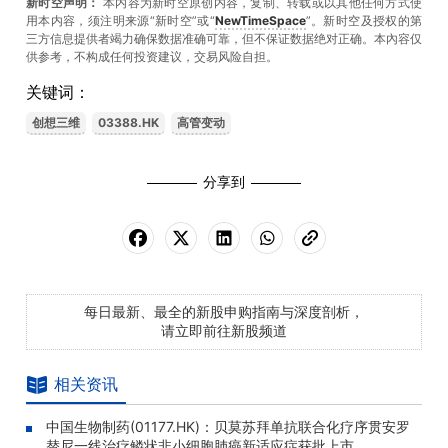
新时空声明：
本内容为新时空原创内容，复制、转载或以其他任何方式使
用本内容，须注明来源“新时空”或“
NewTimeSpace
”。新时空及授权的第
三方信息提供者竭力确保数据准确可靠，但不保证数据绝对正确。本內容仅
供参考，不构成任何投资建议，交易风险自担。
关键词：
创想三维
03388.HK
高管变动
分享到
每日最新、最全的新股申购指南与深度剖析，
请立即前往新股频道
相关资讯
中国生物制药(01177.HK)：贝莫苏拜单抗联合化疗序贯安罗
替尼一线治疗鳞状非小细胞肺癌新适应症获批上市