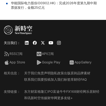
华能国际电力股份(00902.HK)：完成2026年度第九期中期
票据发行，金额25亿元
关注我们：
RSS订阅
API订阅
App Store
Google Play
AppGallery
相关信息：
关于我们
免责声明
隐私政策
出版原则
品牌素材
联系我们
我要投稿
加入我们
标签库
财经FAQ
友情链接：
东方财富
格隆汇
IPO
富途牛牛
FX168财经网
乐居财经
和讯
新时空传媒
财华网
更多友链+