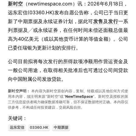
新时空
（newtimespace.com）讯：2026年6月18日，
远东宏信(03360.HK)发布自愿公告称，公司已于当日更
新了中期票据及永续证券计划，据此可
发售
及
发行
一系
列票据及╱或永续证券，在任何时间未偿还面额总值最
高为40亿美元（或以其他货币计算的等值金额）。公司
已委任瑞银为更新计划的安排行。
公司目前拟将每次发行的所得款项净额用作营运资金及
一般公司用途，在取得相关批准后也可透过公司间贷款
向中国附属公司发放贷款。
新时空声明：
本内容为新时空原创内容，复制、转载或以其他任何方式使
用本内容，须注明来源“新时空”或“
NewTimeSpace
”。新时空及授权的第
三方信息提供者竭力确保数据准确可靠，但不保证数据绝对正确。本內容仅
供参考，不构成任何投资建议，交易风险自担。
关键词：
远东宏信
03360.HK
中期票据