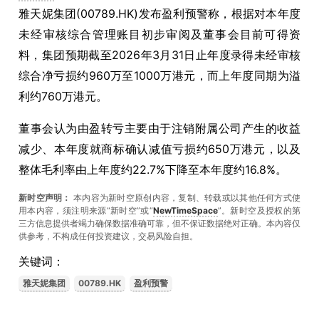
雅天妮集团(00789.HK)发布盈利预警称，根据对本年度
未经审核综合管理账目初步审阅及董事会目前可得资
料，集团预期截至2026年3月31日止年度录得未经审核
综合净亏损约960万至1000万港元，而上年度同期为溢
利约760万港元。
董事会认为由盈转亏主要由于注销附属公司产生的收益
减少、本年度就商标确认减值亏损约650万港元，以及
整体毛利率由上年度约22.7%下降至本年度约16.8%。
新时空声明：
本内容为新时空原创内容，复制、转载或以其他任何方式使
用本内容，须注明来源“新时空”或“
NewTimeSpace
”。新时空及授权的第
三方信息提供者竭力确保数据准确可靠，但不保证数据绝对正确。本內容仅
供参考，不构成任何投资建议，交易风险自担。
关键词：
雅天妮集团
00789.HK
盈利预警