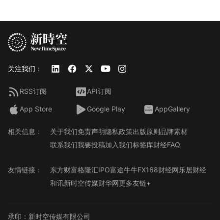
关注我们：
RSS订阅
API订阅
App Store
Google Play
AppGallery
相关信息：
关于我们
免责声明
隐私政策
出版原则
品牌素材
联系我们
我要投稿
加入我们
标签库
财经FAQ
友情链接：
东方财富
格隆汇
IPO
富途牛牛
FX168财经网
乐居财经
和讯
新时空传媒
财华网
更多友链+
承印：新时空传媒有限公司