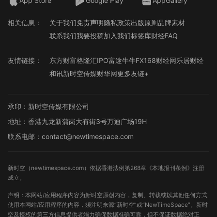
App Store
Google Play
AppGallery
相关信息：
关于我们
免责声明
隐私政策
出版原则
品牌素材
联系我们
我要投稿
加入我们
标签库
财经FAQ
友情链接：
东方财富
格隆汇
IPO
富途牛牛
FX168财经网
乐居财经
和讯
新时空传媒
财华网
更多友链+
承印：新时空传媒有限公司
地址：香港九龙新蒲岗大有街3号万迪广场19H
联系电邮：contact@newtimespace.com
新时空（
newtimespace.com
）依据香港法例第268章《本地报刊条例》注册
成立。
声明：本网站/应用程序内容为新时空原创内容，复制、转载或以其他任何方式
使用本网站/应用程序的内容，须注明来源“新时空”或“NewTimeSpace”。新时
空及授权的第三方信息提供者竭力确保数据准确可靠，但不保证数据绝对正