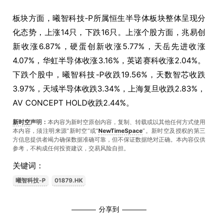
板块方面，曦智科技-P所属恒生半导体板块整体呈现分
化态势，上涨14只，下跌16只。上涨个股方面，兆易创
新收涨6.87%，硬蛋创新收涨5.77%，天岳先进收涨
4.07%，华虹半导体收涨3.16%，英诺赛科收涨2.04%。
下跌个股中，曦智科技-P收跌19.56%，天数智芯收跌
3.97%，天域半导体收跌3.34%，上海复旦收跌2.83%，
AV CONCEPT HOLD收跌2.44%。
新时空
声明：
本内容为新时空原创内容，复制、转载或以其他任何方式使用
本内容，须注明来源“新时空”或“
NewTimeSpace
”。新时空及授权的第三
方信息提供者竭力确保数据准确可靠，但不保证数据绝对正确。本內容仅供
参考，不构成任何投资建议，交易风险自担。
关键词：
曦智科技-P
01879.HK
分享到