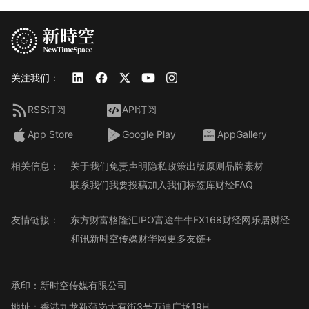
关注我们：
RSS订阅
API订阅
App Store
Google Play
AppGallery
相关信息：
关于我们
免责声明
隐私政策
出版原则
品牌素材
联系我们
我要投稿
加入我们
标签库
财经FAQ
友情链接：
东方财富
格隆汇
IPO
富途牛牛
FX168财经网
乐居财经
和讯
新时空传媒
财华网
更多友链+
承印：新时空传媒有限公司
地址：香港九龙新蒲岗大有街3号万迪广场19H