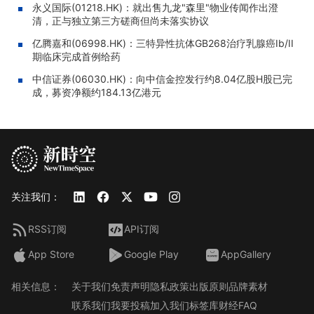
永义国际(01218.HK)：就出售九龙"森里"物业传闻作出澄
清，正与独立第三方磋商但尚未落实协议
亿腾嘉和(06998.HK)：三特异性抗体GB268治疗乳腺癌Ib/II
期临床完成首例给药
中信证券(06030.HK)：向中信金控发行约8.04亿股H股已完
成，募资净额约184.13亿港元
关注我们：
RSS订阅
API订阅
App Store
Google Play
AppGallery
相关信息：
关于我们
免责声明
隐私政策
出版原则
品牌素材
联系我们
我要投稿
加入我们
标签库
财经FAQ