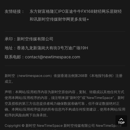
友情链接：
东方财富
格隆汇
IPO
富途牛牛
FX168财经网
乐居财经
和讯
新时空传媒
财华网
更多友链+
承印：新时空传媒有限公司
地址：香港九龙新蒲岗大有街3号万迪广场19H
联系电邮：contact@newtimespace.com
新时空（
newtimespace.com
）依据香港法例第268章《本地报刊条例》注册
成立。
声明：本网站/应用程序内容为新时空原创内容，复制、转载或以其他任何方式
使用本网站/应用程序的内容，须注明来源“新时空”或“NewTimeSpace”。新时
空及授权的第三方信息提供者竭力确保数据准确可靠，但不保证数据绝对正
确。本网站/应用程序提供的所有信息均不构成任何投资建议，使用本网站/应用
程序的风险由阁下自身承担。
Copyright ©
新时空
NewTimeSpace 新时空传媒有限公司 NewTimeSpace