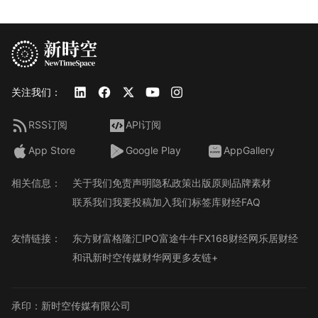
关注我们：
RSS订阅
API订阅
App Store
Google Play
AppGallery
相关信息：
关于我们
免责声明
隐私政策
出版原则
品牌素材
联系我们
我要投稿
加入我们
标签库
财经FAQ
友情链接：
东方财富
格隆汇
IPO
富途牛牛
FX168财经网
乐居财经
和讯
新时空传媒
财华网
更多友链+
承印：新时空传媒有限公司