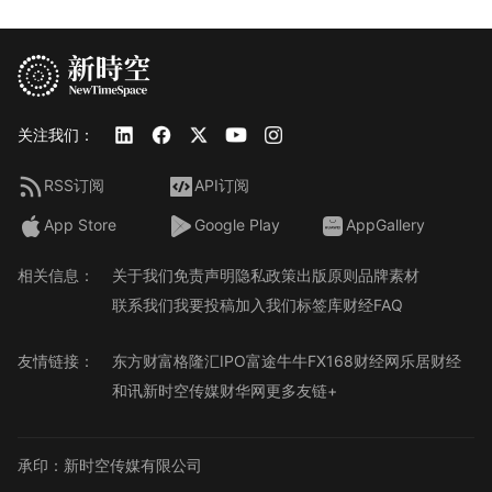
关注我们：
RSS订阅
API订阅
App Store
Google Play
AppGallery
相关信息：
关于我们
免责声明
隐私政策
出版原则
品牌素材
联系我们
我要投稿
加入我们
标签库
财经FAQ
友情链接：
东方财富
格隆汇
IPO
富途牛牛
FX168财经网
乐居财经
和讯
新时空传媒
财华网
更多友链+
承印：新时空传媒有限公司