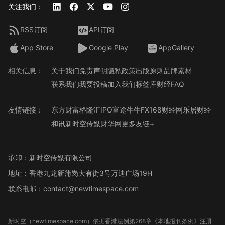
关注我们：
RSS订阅
API订阅
App Store
Google Play
AppGallery
相关信息：
关于我们
免责声明
隐私政策
出版原则
品牌素材
联系我们
我要投稿
加入我们
标签库
财经FAQ
友情链接：
东方财富
格隆汇
IPO
富途牛牛
FX168财经网
乐居财经
和讯
新时空传媒
财华网
更多友链+
承印：新时空传媒有限公司
地址：香港九龙新蒲岗大有街3号万迪广场19H
联系电邮：contact@newtimespace.com
新时空（
newtimespace.com
）依据香港法例第268章《本地报刊条例》注册