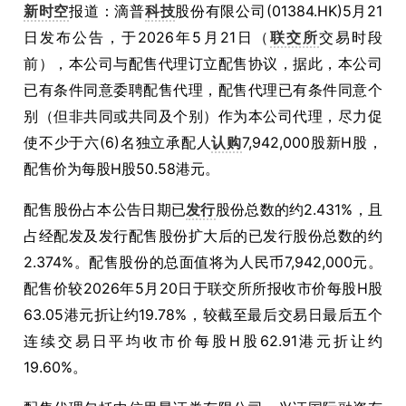
新时空
报道：滴普
科技
股份有限公司(01384.HK)5月21
日发布公告，于2026年5月21日（
联交所
交易时段
前），本公司与配售代理订立配售协议，据此，本公司
已有条件同意委聘配售代理，配售代理已有条件同意个
别（但非共同或共同及个别）作为本公司代理，尽力促
使不少于六(6)名独立承配人
认购
7,942,000股新H股，
配售价为每股H股50.58港元。
配售股份占本公告日期已
发行
股份总数的约2.431%，且
占经配发及发行配售股份扩大后的已发行股份总数的约
2.374%。配售股份的总面值将为人民币7,942,000元。
配售价较2026年5月20日于联交所所报收市价每股H股
63.05港元折让约19.78%，较截至最后交易日最后五个
连续交易日平均收市价每股H股62.91港元折让约
19.60%。