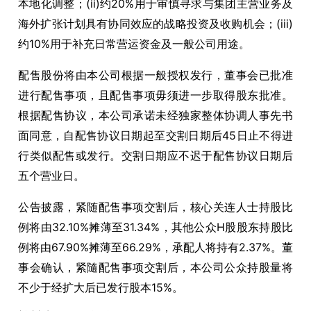
本地化调整；(ii)约20%用于审慎寻求与集团主营业务及
海外扩张计划具有协同效应的战略投资及收购机会；(iii)
约10%用于补充日常营运资金及一般公司用途。
配售股份将由本公司根据一般授权发行，董事会已批准
进行配售事项，且配售事项毋须进一步取得股东批准。
根据配售协议，本公司承诺未经独家整体协调人事先书
面同意，自配售协议日期起至交割日期后45日止不得进
行类似配售或发行。交割日期应不迟于配售协议日期后
五个营业日。
公告披露，紧随配售事项交割后，核心关连人士持股比
例将由32.10%摊薄至31.34%，其他公众H股股东持股比
例将由67.90%摊薄至66.29%，承配人将持有2.37%。董
事会确认，紧隨配售事项交割后，本公司公众持股量将
不少于经扩大后已发行股本15%。