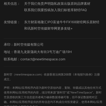
相关信息：
关于我们
免责声明
隐私政策
出版原则
品牌素材
联系我们
我要投稿
加入我们
标签库
财经FAQ
友情链接：
东方财富
格隆汇
IPO
富途牛牛
FX168财经网
乐居财经
和讯
新时空传媒
财华网
更多友链+
承印：新时空传媒有限公司
地址：香港九龙新蒲岗大有街3号万迪广场19H
联系电邮：contact@newtimespace.com
新时空（
newtimespace.com
）依据香港法例第268章《本地报刊条例》注册
成立。
声明：本网站/应用程序内容为新时空原创内容，复制、转载或以其他任何方式
使用本网站/应用程序的内容，须注明来源“新时空”或“NewTimeSpace”。新时
空及授权的第三方信息提供者竭力确保数据准确可靠，但不保证数据绝对正
确。本网站/应用程序提供的所有信息均不构成任何投资建议，使用本网站/应用