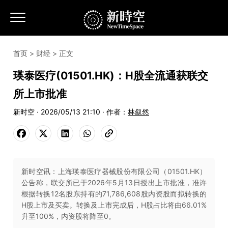
首页
>
财经
> 正文
瑛泰医疗(01501.HK)：H股全流通获联交
所上市批准
新时空 · 2026/05/13 21:10 · 作者：
林叙然
新时空讯：上海瑛泰医疗器械股份有限公司（01501.HK）
公告称，联交所已于2026年5月13日授出上市批准，准许
根据转换12名股东持有的71,786,608股内资股而拟转换的
H股上市及买卖。转换及上市完成后，H股占比将由66.01%
升至100%，内资股将降至0。