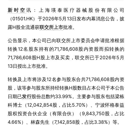
新时空
讯：上海瑛泰医疗器械股份有限公司
（01501.HK）于2026年5月13日发布内幕消息公告，披
露H股全流通获
联交所
上市
批准。
公告显示，本公司已向联交所上市委员会申请批准根据
转换12名股东持有的71,786,608股内资股而拟转换的
71,786,608股H股上市及买卖，联交所已于2026年5月
13日授出上市批准。
转换及上市将涉及12名参与股东合共71,786,608股内资
股，该等参与股东所持经转换H股数目占本公司于本公告
日期已
发行
股份总数约33.99%。主要参与股东包括梁栋
科博士（12,042,854股，占比5.70%）、宁波怀格泰益
股权投资合伙企业（有限合伙）（9,843,750股，占比
4.66%）、林森先生（7,142,858股，占比3.38%）等。