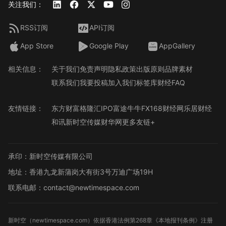
关注我们：
RSS订阅
API订阅
App Store
Google Play
AppGallery
相关信息：
关于我们
免责声明
隐私政策
出版原则
品牌素材
联系我们
我要投稿
加入我们
标签库
财经FAQ
友情链接：
东方财富
格隆汇
IPO
富途牛牛
FX168财经网
乐居财经
和讯
新时空传媒
财华网
更多友链+
承印：新时空传媒有限公司
地址：香港九龙新蒲岗大有街3号万迪广场19H
联系电邮：contact@newtimespace.com
新时空（
newtimespace.com
）依据香港法例第268章《本地报刊条例》注册