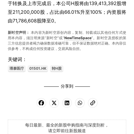
于转换及上市完成后，本公司H股将由139,413,392股增
至211,200,000股，占比由66.01%升至100%；内资股将
由71,786,608股降至0。
新时空声明：
本内容为新时空原创内容，复制、转载或以其他任何方式使
用本内容，须注明来源“新时空”或“
NewTimeSpace
”。新时空及授权的第
三方信息提供者竭力确保数据准确可靠，但不保证数据绝对正确。本內容仅
供参考，不构成任何投资建议，交易风险自担。
关键词：
瑛泰医疗
01501.HK
转H股
分享到
每日最新、最全的新股申购指南与深度剖析，
请立即前往新股频道