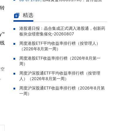
老挝勐康稀土项目，2025年该项目归母净亏损
份转
人民币5,406万元
精选
灵宝黄金(03330.HK)：新疆哈巴
08-07 20:07 |
河勘查取得重大进展，保有金金属量由13.20吨
港股通日报：晶合集成正式调入港股通，创新药
y™
板块业绩密集催化-20260807
跃升至53.94吨
线
周度港股ETF平均收益率排行榜（按管理人）
迅策(03317.HK)：与天合算力订
08-07 20:04 |
（2026年8月第一周）
立战略合作备忘，共探能源垂类大模型与Toke
n工厂商业化
周度港股ETF收益率排行榜（2026年8月第一
周）
哥瑞利软件通过港交所聆讯，在
08-07 20:02 |
时空
中国泛半导体IMSS市场排名第三
周度沪深股通ETF平均收益率排行榜（按管理
。
人）（2026年8月第一周）
浙能迈领绿航二次递表港交所，为
08-07 19:47 |
全球领先的绿色航运设备和系统提供商
周度沪深股通ETF收益率排行榜（2026年8月第
一周）
骏杰集团控股(08188.HK)：附属
08-07 19:09 |
公司获授7份基建工程建造合约，合约总额约1.
95亿港元