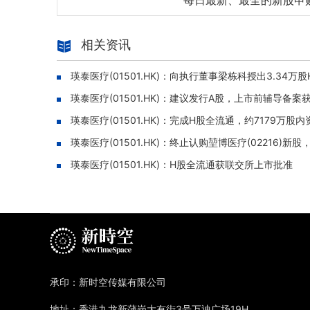
每日最新、最全的新股申
相关资讯
瑛泰医疗(01501.HK)：向执行董事梁栋科授出3.34万
瑛泰医疗(01501.HK)：建议发行A股，上市前辅导备
瑛泰医疗(01501.HK)：完成H股全流通，约7179万股
瑛泰医疗(01501.HK)：终止认购堃博医疗(02216)新
瑛泰医疗(01501.HK)：H股全流通获联交所上市批准
承印：新时空传媒有限公司
地址：香港九龙新蒲岗大有街3号万迪广场19H