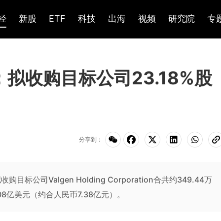
经
新股
ETF
科技
出海
视频
研究院
专
)：拟收购目标公司23.18%股
分享到：
司Valgen Holding Corporation合共约349.44万
08亿美元（约合人民币7.38亿元）。