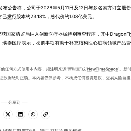
HK)发布公告称，公司于2026年5月11日及12日与多名卖方订立股
占已
发行
股本约23.18%，总代价约1.08亿美元。
国家药监局纳入创新医疗器械特别审查程序，其中DragonFl
。瑛泰医疗表示，收购事项有助于补充结构性心脏病领域产品管
他任何方式使用本内容，须注明来源“新时空”或“
NewTimeSpace
”。新
证数据绝对正确。本內容仅供参考，不构成任何投资建议，交易风险自担
分享到