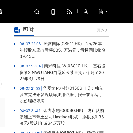
题
简
即时
更多
民富国际(08511.HK)：25/26年
08-07 22:06 |
年报股东应占亏损835.1万港元，亏损同比收窄
69.45%
商米科技-W(06810.HK)：基石投
08-07 22:04 |
资者XINWUTANG自愿延长禁售期五个月至20
27年3月28日
华夏文化科技(01566.HK)：独立
08-07 21:55 |
调查完成未发现欺诈挪用证据，报告获采纳，
股份继续停牌
金力永磁(06680.HK)：终止认购
08-07 21:39 |
澳洲上市稀土公司Hastings股权，原拟以0.36
澳元/股认购1,964.7万股
赤峰黄金(06693.HK)：暂停运营
08-07 21:26 |