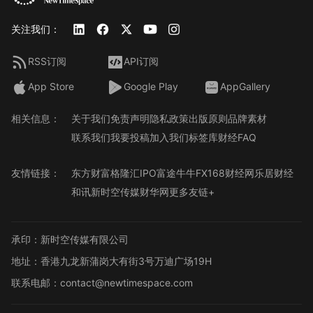
关注我们：
RSS订阅
API订阅
App Store
Google Play
AppGallery
相关信息：
关于我们
免责声明
隐私政策
出版原则
品牌素材
联系我们
我要投稿
加入我们
标签库
财经FAQ
友情链接：
东方财富
格隆汇
IPO
富途牛牛
FX168财经网
乐居财经
和讯
新时空传媒
财华网
更多友链+
承印：新时空传媒有限公司
地址：香港九龙新蒲岗大有街3号万迪广场19H
联系电邮：contact@newtimespace.com