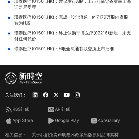
瑛泰医疗(01501.HK)：建议发行A股，上市前辅导备案获上海
证监局受理
瑛泰医疗(01501.HK)：完成H股全流通，约7179万股内资股
转为H股
瑛泰医疗(01501.HK)：终止认购堃博医疗(02216)新股，未支
付任何代价
瑛泰医疗(01501.HK)：H股全流通获联交所上市批准
关注我们：
RSS订阅
API订阅
App Store
Google Play
AppGallery
相关信息：
关于我们
免责声明
隐私政策
出版原则
品牌素材