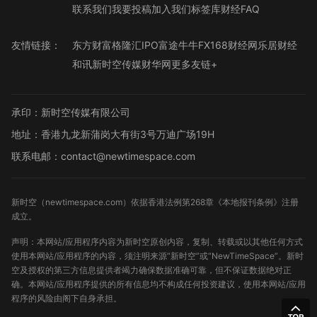
联系我们
我要投稿
加入我们
标签库
财经FAQ
友情链接：
东方财富
格隆汇
IPO
富途牛牛
FX168财经网
乐居财经
和讯
新时空传媒
财华网
更多友链+
承印：新时空传媒有限公司
地址：香港九龙新蒲岗大有街3号万迪广场19H
联系电邮：contact@newtimespace.com
新时空（
newtimespace.com
）依据香港法例第268章《本地报刊条例》注册
成立。
声明：本网站/应用程序内容为新时空原创内容，复制、转载或以其他任何方式
使用本网站/应用程序的内容，须注明来源“新时空”或“NewTimeSpace”。新时
空及授权的第三方信息提供者竭力确保数据准确可靠，但不保证数据绝对正
确。本网站/应用程序提供的所有信息均不构成任何投资建议，使用本网站/应用
程序的风险由阁下自身承担。