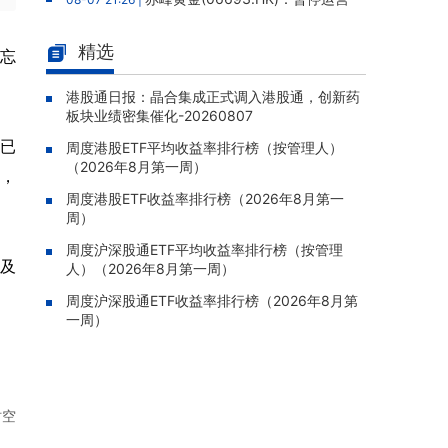
老挝勐康稀土项目，2025年该项目归母净亏损
人民币5,406万元
精选
备忘
灵宝黄金(03330.HK)：新疆哈巴
08-07 20:07 |
河勘查取得重大进展，保有金金属量由13.20吨
港股通日报：晶合集成正式调入港股通，创新药
板块业绩密集催化-20260807
跃升至53.94吨
已
周度港股ETF平均收益率排行榜（按管理人）
迅策(03317.HK)：与天合算力订
08-07 20:04 |
（2026年8月第一周）
立战略合作备忘，共探能源垂类大模型与Toke
商，
n工厂商业化
周度港股ETF收益率排行榜（2026年8月第一
周）
哥瑞利软件通过港交所聆讯，在
08-07 20:02 |
中国泛半导体IMSS市场排名第三
周度沪深股通ETF平均收益率排行榜（按管理
及
人）（2026年8月第一周）
浙能迈领绿航二次递表港交所，为
08-07 19:47 |
全球领先的绿色航运设备和系统提供商
周度沪深股通ETF收益率排行榜（2026年8月第
一周）
骏杰集团控股(08188.HK)：附属
08-07 19:09 |
公司获授7份基建工程建造合约，合约总额约1.
95亿港元
时空
。