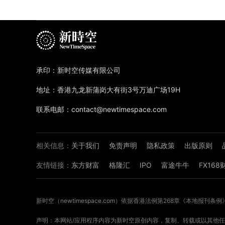
承印：新时空传媒有限公司
地址：香港九龙新蒲岗大有街3号万迪广场19H
联系电邮：contact@newtimespace.com
相关信息：
关于我们
免责声明
隐私政策
出版原则
友情链接：
东方财富
格隆汇
IPO
富途牛牛
FX16
新时空（
newtimespace.com
）依据香港法例第268章《本地报刊条例
声明：本网站/应用程序内容为新时空原创内容，复制、转载或以其他任何