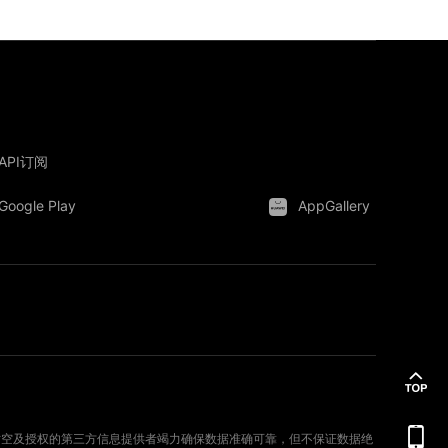
API订阅
Google Play
AppGallery
。新时空及授权的第三方信息提供者竭力确保数据准确可靠，但不保证数据绝