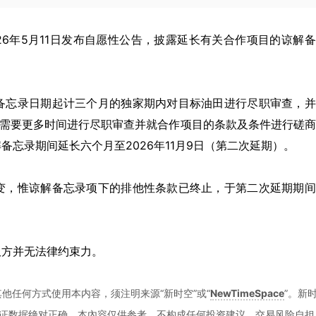
2026年5月11日发布自愿性公告，披露延长有关合作项目的谅解
备忘录日期起计三个月的独家期内对目标油田进行尽职审查，并
由于需要更多时间进行尽职审查并就合作项目的条款及条件进行磋
解备忘录期间延长六个月至2026年11月9日（第二次延期）。
变，惟谅解备忘录项下的排他性条款已终止，于第二次延期期间
双方并无法律约束力。
他任何方式使用本内容，须注明来源“新时空”或“
NewTimeSpace
”。新
证数据绝对正确。本內容仅供参考，不构成任何投资建议，交易风险自担