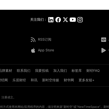
关注我们：
RSS订阅
App Store
品牌素材
联系我们
我要投稿
加入我们
标签库
财经FAQ
8财经网
乐居财经
和讯
新时空传媒
财华网
更多友链+
》注册成立。
方式使用本网站/应用程序的内容，须注明来源“新时空”或“NewTimeSpace”