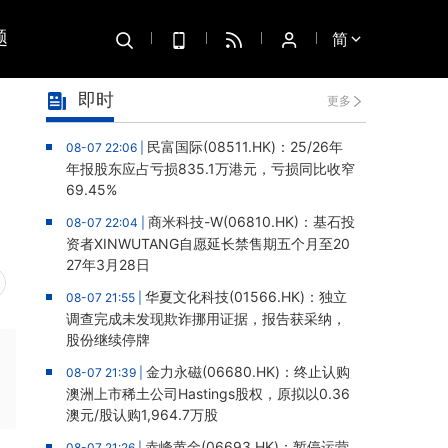
题
简
即时
更多
民富国际(08511.HK)：25/26年
08-07 22:06 |
年报股东应占亏损835.1万港元，亏损同比收窄
69.45%
商米科技-W(06810.HK)：基石投
08-07 22:04 |
资者XINWUTANG自愿延长禁售期五个月至20
27年3月28日
华夏文化科技(01566.HK)：独立
08-07 21:55 |
调查完成未发现欺诈挪用证据，报告获采纳，
股份继续停牌
金力永磁(06680.HK)：终止认购
08-07 21:39 |
澳洲上市稀土公司Hastings股权，原拟以0.36
澳元/股认购1,964.7万股
赤峰黄金(06693.HK)：暂停运营
08-07 21:26 |