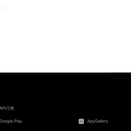
API订阅
Google Play
AppGallery