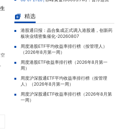
老挝勐康稀土项目，2025年该项目归母净亏损
先生
人民币5,406万元
精选
灵宝黄金(03330.HK)：新疆哈巴
08-07 20:07 |
河勘查取得重大进展，保有金金属量由13.20吨
港股通日报：晶合集成正式调入港股通，创新药
板块业绩密集催化-20260807
跃升至53.94吨
周度港股ETF平均收益率排行榜（按管理人）
迅策(03317.HK)：与天合算力订
08-07 20:04 |
（2026年8月第一周）
立战略合作备忘，共探能源垂类大模型与Toke
时空
n工厂商业化
周度港股ETF收益率排行榜（2026年8月第一
。
周）
哥瑞利软件通过港交所聆讯，在
08-07 20:02 |
中国泛半导体IMSS市场排名第三
周度沪深股通ETF平均收益率排行榜（按管理
人）（2026年8月第一周）
浙能迈领绿航二次递表港交所，为
08-07 19:47 |
全球领先的绿色航运设备和系统提供商
周度沪深股通ETF收益率排行榜（2026年8月第
一周）
骏杰集团控股(08188.HK)：附属
08-07 19:09 |
公司获授7份基建工程建造合约，合约总额约1.
95亿港元