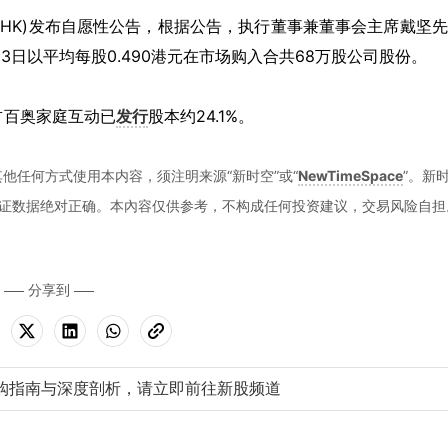
100.HK)发布自愿性公告，根据公告，执行董事兼董事会主席戴坚
2026年4月13日以平均每股0.490港元在市场购入合共68万股公司股份。
，占百奥家庭互动已
发行
股本约24.1%。
他任何方式使用本内容，须注明来源“新时空”或“
NewTimeSpace
”。新
证数据绝对正确。本內容仅供参考，不构成任何投资建议，交易风险自担
分享到
购指南与深度剖析，请立即前往新股频道