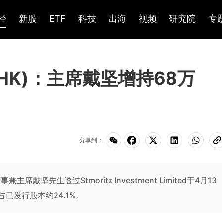
经
新股
ETF
科技
出海
视频
研究院
专
.HK)：主席戴坚增持68万
分享到：
坚先生透过Stmoritz Investment Limited于4月13
占已发行股本约24.1%。