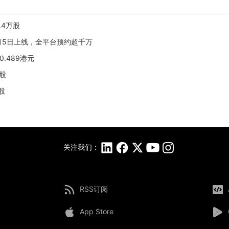
.4万股
6月5日上线，全平台预约超千万
0.489港元
万股
股
关注我们：
RSS订阅
App Store