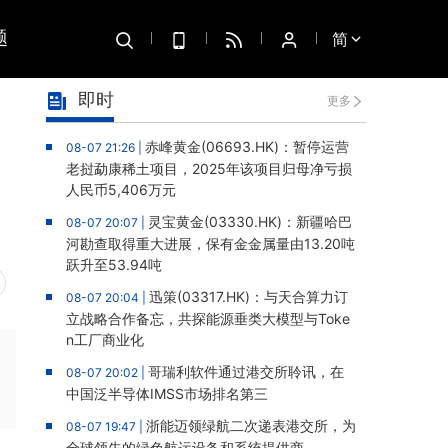
题
简
即时
更多
赤峰黄金(06693.HK)：暂停运营
08-07 21:26 |
老挝勐康稀土项目，2025年该项目归母净亏损
人民币5,406万元
灵宝黄金(03330.HK)：新疆哈巴
08-07 20:07 |
河勘查取得重大进展，保有金金属量由13.20吨
跃升至53.94吨
迅策(03317.HK)：与天合算力订
08-07 20:04 |
立战略合作备忘，共探能源垂类大模型与Toke
n工厂商业化
哥瑞利软件通过港交所聆讯，在
08-07 20:02 |
中国泛半导体IMSS市场排名第三
浙能迈领绿航二次递表港交所，为
08-07 19:47 |
全球领先的绿色航运设备和系统提供商