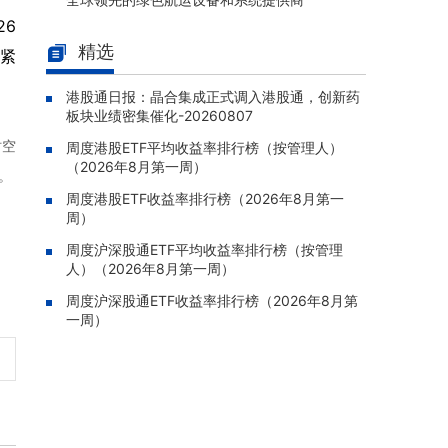
26
骏杰集团控股(08188.HK)：附属
08-07 19:09 |
精选
公司获授7份基建工程建造合约，合约总额约1.
。紧
95亿港元
港股通日报：晶合集成正式调入港股通，创新药
中国生物制药(01177.HK)：贝莫苏
08-07 19:06 |
板块业绩密集催化-20260807
拜单抗联合化疗序贯安罗替尼一线治疗鳞状非
时空
周度港股ETF平均收益率排行榜（按管理人）
小细胞肺癌新适应症获批上市
（2026年8月第一周）
。
联易融科技-W(09959.HK)：预期
08-07 19:00 |
周度港股ETF收益率排行榜（2026年8月第一
中期扭亏为盈，录得权益股东应占净利人民币5
周）
00万至2,500万元
周度沪深股通ETF平均收益率排行榜（按管理
博泰车联(02889.HK)：拟以不超
08-07 18:33 |
人）（2026年8月第一周）
人民币14亿元收购成都明夷约70%股权，切入
AI光通信芯片产业链
周度沪深股通ETF收益率排行榜（2026年8月第
一周）
路劲(01098.HK)：将一般重组支
08-07 18:25 |
持协议费用截止时间延期至8月21日，预计逾7
5%票据持有人支持重组