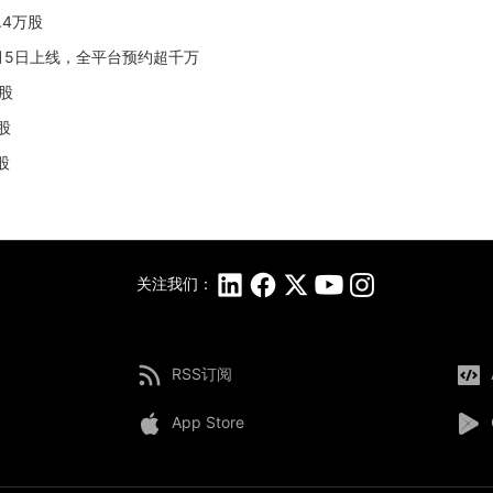
.4万股
6月5日上线，全平台预约超千万
万股
股
股
关注我们：
RSS订阅
App Store