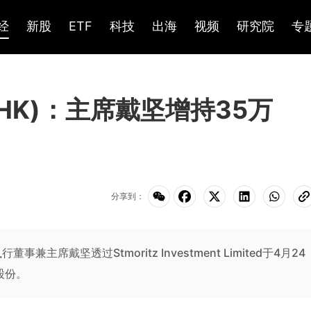
经
新股
ETF
科技
出海
视频
研究院
专
.HK)：主席戴坚增持35万
分享到：
席戴坚透过Stmoritz Investment Limited于4月24
股份。