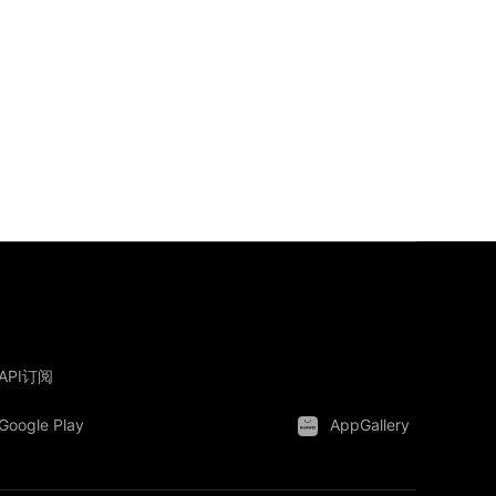
API订阅
Google Play
AppGallery