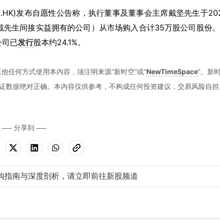
00.HK)发布自愿性公告称，执行董事及董事会主席戴坚先生于20
imited（由戴先生间接实益拥有的公司）从市场购入合计35万股公司股份
公司已
发行
股本约24.1%。
他任何方式使用本内容，须注明来源“新时空”或“
NewTimeSpace
”。新
证数据绝对正确。本內容仅供参考，不构成任何投资建议，交易风险自担
分享到
购指南与深度剖析，请立即前往新股频道