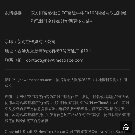
友情链接：
东方财富
格隆汇
IPO
富途牛牛
FX168财经网
乐居财经
和讯
新时空传媒
财华网
更多友链+
承印：新时空传媒有限公司
地址：香港九龙新蒲岗大有街3号万迪广场19H
联系电邮：contact@newtimespace.com
新时空（
newtimespace.com
）依据香港法例第268章《本地报刊条例》注册
成立。
声明：本网站/应用程序内容为新时空原创内容，复制、转载或以其他任何方式
使用本网站/应用程序的内容，须注明来源“新时空”或“NewTimeSpace”。新时
空及授权的第三方信息提供者竭力确保数据准确可靠，但不保证数据绝对正
确。本网站/应用程序提供的所有信息均不构成任何投资建议，使用本网站/应用
程序的风险由阁下自身承担。
Copyright ©
新时空
NewTimeSpace 新时空传媒有限公司 NewTimeSpace