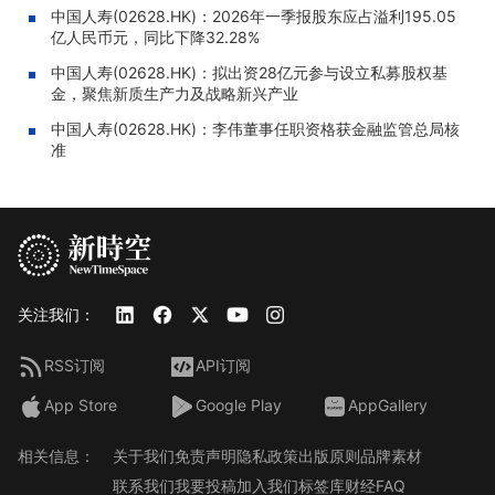
中国人寿(02628.HK)：2026年一季报股东应占溢利195.05
亿人民币元，同比下降32.28%
中国人寿(02628.HK)：拟出资28亿元参与设立私募股权基
金，聚焦新质生产力及战略新兴产业
中国人寿(02628.HK)：李伟董事任职资格获金融监管总局核
准
关注我们：
RSS订阅
API订阅
App Store
Google Play
AppGallery
相关信息：
关于我们
免责声明
隐私政策
出版原则
品牌素材
联系我们
我要投稿
加入我们
标签库
财经FAQ