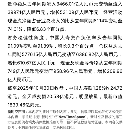
量净额从去年同期流入3466.01亿人民币元变动至流入
3997.1亿人民币元，增长531.09亿人民币元；经营活动
现金流净额占营业总收入的比从去年同期81.14%变动至
74.31%，降低6.83个百分点。
财务稳健性角度，中国人寿资产负债率从去年同期
91.09%变动至91.39%，增长0.3个百分点；总权益从去
年同期5776.15亿人民币元变动至6386.82亿人民币元，
增长610.67亿人民币元；现金及现金等价物从去年同期
749亿人民币元变动至958.96亿人民币元，增长209.96
亿人民币元。
截至2025年10月30日收盘，中国人寿跌1.28%收24.72
港元。全天成交额20.58亿港元，明显放量，最新市值
1839.46亿港元。
新时空
声明：
本内容为新时空原创内容，复制、转载或以其他任何方式使用
本内容，须注明来源“新时空”或“
NewTimeSpace
”。新时空及授权的第三
方信息提供者竭力确保数据准确可靠，但不保证数据绝对正确。本內容仅供
参考，不构成任何投资建议，交易风险自担。