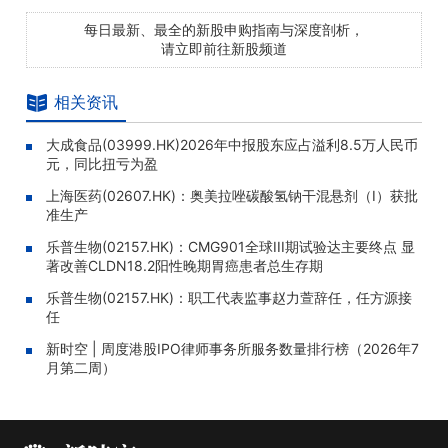
每日最新、最全的新股申购指南与深度剖析，
请立即前往新股频道
相关资讯
大成食品(03999.HK)2026年中报股东应占溢利8.5万人民币
元，同比扭亏为盈
上海医药(02607.HK)：奥美拉唑碳酸氢钠干混悬剂（I）获批
准生产
乐普生物(02157.HK)：CMG901全球III期试验达主要终点 显
著改善CLDN18.2阳性晚期胃癌患者总生存期
乐普生物(02157.HK)：职工代表监事赵力萱辞任，任方源接
任
新时空 | 周度港股IPO律师事务所服务数量排行榜（2026年7
月第二周）