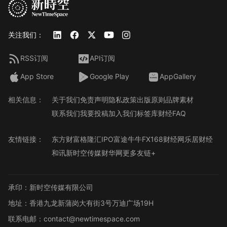
关注我们：
RSS订阅
API订阅
App Store
Google Play
AppGallery
相关信息：
关于我们
免责声明
隐私政策
出版原则
品牌素材
联系我们
我要投稿
加入我们
标签库
财经FAQ
友情链接：
东方财富
格隆汇
IPO
富途牛牛
FX168财经网
乐居财经
和讯
新时空传媒
财华网
更多友链+
承印：新时空传媒有限公司
地址：香港九龙新蒲岗大有街3号万迪广场19H
联系电邮：contact@newtimespace.com