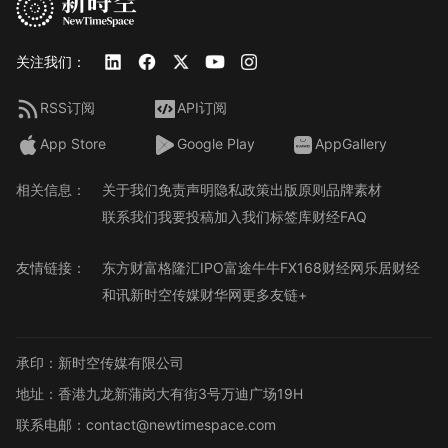
关注我们：
RSS订阅
API订阅
App Store
Google Play
AppGallery
相关信息：
关于我们
免责声明
隐私政策
出版原则
品牌素材
联系我们
我要投稿
加入我们
标签库
财经FAQ
友情链接：
东方财富
格隆汇
IPO
富途牛牛
FX168财经网
乐居财经
和讯
新时空传媒
财华网
更多友链+
承印：新时空传媒有限公司
地址：香港九龙新蒲岗大有街3号万迪广场19H
联系电邮：contact@newtimespace.com