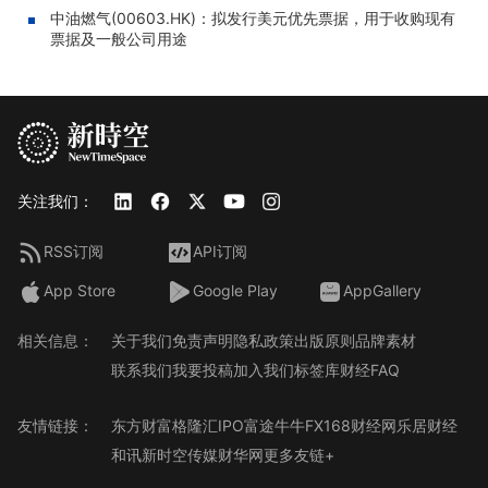
中油燃气(00603.HK)：拟发行美元优先票据，用于收购现有
票据及一般公司用途
关注我们：
RSS订阅
API订阅
App Store
Google Play
AppGallery
相关信息：
关于我们
免责声明
隐私政策
出版原则
品牌素材
联系我们
我要投稿
加入我们
标签库
财经FAQ
友情链接：
东方财富
格隆汇
IPO
富途牛牛
FX168财经网
乐居财经
和讯
新时空传媒
财华网
更多友链+