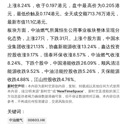
上涨8.24%，收于0.197港元，盘中最高价为0.205港
元，最低价触及0.174港元。全天成交额713.76万港元，
最新市值11.1亿港元。
板块方面，中油燃气所属恒生公用事业板块整体呈现分
化态势，上涨27只，下跌31只。上涨个股方面，中国水
业集团收涨21.13%，协鑫新能源收涨13.24%，鑫达投资
控股收涨9.17%，强泰环保收涨8.57%，中油燃气收涨
8.24%。下跌个股中，中国港能收跌26.09%，顺风清洁
能源收跌9.52%，中油洁能控股收跌5.26%，天保能源
收跌4.88%，江山控股收跌4.76%。
新时空
声明：
本内容为新时空原创内容，复制、转载或以其他任何方式使用
本内容，须注明来源“新时空”或“
NewTimeSpace
”。新时空及授权的第三
方信息提供者竭力确保数据准确可靠，但不保证数据绝对正确。本內容仅供
参考，不构成任何投资建议，交易风险自担。
关键词：
中油燃气
00603.HK