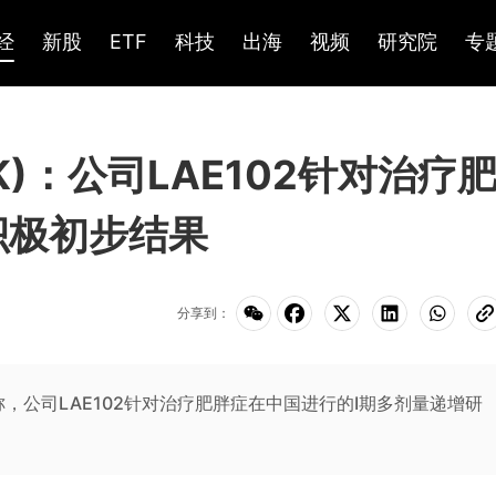
经
新股
ETF
科技
出海
视频
研究院
专
HK)：公司LAE102针对治疗
积极初步结果
分享到：
)公告称，公司LAE102针对治疗肥胖症在中国进行的I期多剂量递增研