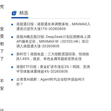
南方恒生生科(03174.HK)早盘涨1.
研究
08-07 10:26 |
80%，成交额达358.55万港元
精选
南方KOSPI(03121.HK)早盘跌1.9
08-07 10:20 |
港股通日报：港股通名单调整落地，MINIMAX入
6%，成交额达1140.25万港元
的安
通首日逆市大涨17%-20260806
XL二博时中创业(07234.HK)早盘
08-07 10:12 |
胖受
港股AI概念股日报: DeepSeek计划近期整体上调
涨2.16%，成交额达165.71万港元
API服务定价，MINIMAX-W（00100.HK）首日
。初
易方达亚洲半导体ETF(03486.H
调入港股通大涨-20260806
08-07 10:10 |
加了
K)早盘跌0.83%，成交额达435.82万港元
新时空丨港股收盘：三大指数震荡回落、恒指收
少了
跌1.49%，煤炭、有色金属等题材逆势走强
港股ETF日报：黄金矿逆市涨近3%！韩国、亚洲
半导体集体重挫超4%-20260806
企查查AI观察：Agent时代企业软件该如何计
重不
价？
。安
步证