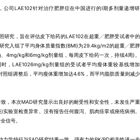
)公告称，公司LAE102针对治疗肥胖症在中国进行的I期多剂量递增
照研究，旨在评估皮下给药的LAE102在超重╱肥胖受试者中
入组了平均身体质量指数(BMI)为29.4kg/m2的超重╱肥
、4mg/kg和6mg/kg剂量组，每周皮下给药一次，持续4周)
，LAE1026mg/kg剂量组的受试者平均瘦体重较基线增
剂对照组调整后，平均瘦体重增加达4.6%，而平均脂肪质量则减
结果一致，本次MAD研究显示出良好的耐受性和安全性，未发生严
级)实验室检查异常。没有报告任何腹泻、肌肉痉挛或痤疮病例
安全信号。
动力学特征与SAD研究结果一致。强有力的PK/PD相关性进一