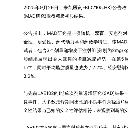
2025年9月29日，来凯医药-B(02105.HK
(MAD研究)取得积极初步结果。
公告指出，MAD研究是一项随机、双盲、安慰剂对
全性、耐受性、药代动力学和药效学特征。该MAD研究
试者，包含3个剂量递增皮下注射组(分别为2mg/kg
步结果展现出令人鼓舞的增肌减脂趋势。在第5周时
1.7%，同时平均脂肪质量也减少了2.2%。经安慰
3.6%。
与先前LAE102的I期单次剂量递增研究(SAD)
良事件。大多数治疗期间出现的不良事件为轻度(1
全性结果与已知的安全性评估相符，未观察到新的
LAE102在5次皮下周注射后基本达到稳态，其药代