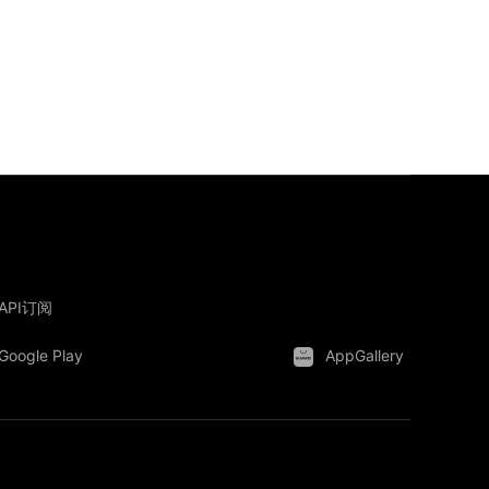
API订阅
Google Play
AppGallery