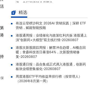
涨，央行连续21个月囤金
活
为恒智能港股IPO失效，在工商储
08-10 11:54 |
精选
系统全球出货第八、海外第三
有连云登榜沙利文 2026AI 营销实践｜深耕 ETF
杭州糖吉医疗港股IPO失效，专注
08-10 11:43 |
为第
营销，赋能智能投顾
内镜减重及代谢治疗器械
香港
港股通周报：业绩催化与政策红利共振 港股通上
ETF融券盘点 | 中证500ETF南方
08-10 11:37 |
演“创新药+大模型”双主线行情-20260807
(510500)融券净卖出7546.66万元，居可比基
金第一
港股次新股跟踪周报：解禁冲击趋缓，AI概念回
暖；拿森科技首日暴涨64%，次新股情绪修
ETF融资盘点 | 电力ETF广发(159
08-10 11:36 |
持
复-20260807
611)融资净买入1272.41万元，居可比基金首位
港股通日报：晶合集成正式调入港股通，创新药
板块业绩密集催化-20260807
周度港股ETF平均收益率排行榜（按管理人）
不保
（2026年8月第一周）