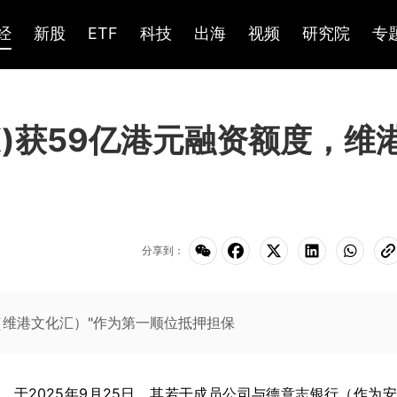
经
新股
ETF
科技
出海
视频
研究院
专
HK)获59亿港元融资额度，维
分享到：
ide（维港文化汇）"作为第一顺位抵押担保
布，于2025年9月25日，其若干成员公司与德意志银行（作为