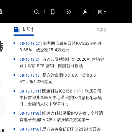
题
简
即时
更多
港
南方两倍做多日经(07262.HK)涨
08-10 13:27 |
3.65%，成交额25.4万港元
有连云登榜沙利文 2026AI 营销实
08-10 13:21 |
践｜深耕 ETF 营销，赋能智能投顾
易方达白酒(03189.HK)涨3.5
08-10 13:18 |
5%，报1.226港元
医渡科技(02158.HK)：联属公司
08-10 13:11 |
中标首都儿童医学中心通州院区信息化配套项
目，金额约人民币860万元
维达力科技港股IPO失效，全球消
08-10 11:58 |
费电子金属PVD界面增强解决方案第一
易方达黄金矿ETF(02824)5日连
08-10 11:56 |
安排