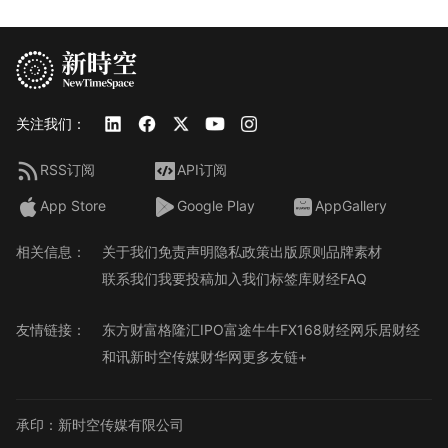
关注我们：
RSS订阅
API订阅
App Store
Google Play
AppGallery
相关信息：
关于我们
免责声明
隐私政策
出版原则
品牌素材
联系我们
我要投稿
加入我们
标签库
财经FAQ
友情链接：
东方财富
格隆汇
IPO
富途牛牛
FX168财经网
乐居财经
和讯
新时空传媒
财华网
更多友链+
承印：新时空传媒有限公司