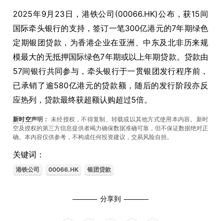
2025年9月23日，港铁公司(00066.HK)公布，获15间
国际牵头银行的支持，签订一笔300亿港元的7年期绿色
定期银团贷款，为香港企业在亚洲、中东及北非历来规
模最大的无抵押国际绿色7年期或以上年期贷款。贷款由
57间银行共同参与，牵头银行于一贯银团发行程序前，
已承销了逾580亿港元的贷款额，随后的发行阶段亦反
应热列，贷款最终获超额认购超过5倍。
新时空
声明：
未经授权，不得复制、转载或以其他方式使用本内容。新时
空及授权的第三方信息提供者竭力确保数据准确可靠，但不保证数据绝对正
确。本內容仅供参考，不构成任何投资建议，交易风险自担。
关键词：
港铁公司
00066.HK
银团贷款
分享到