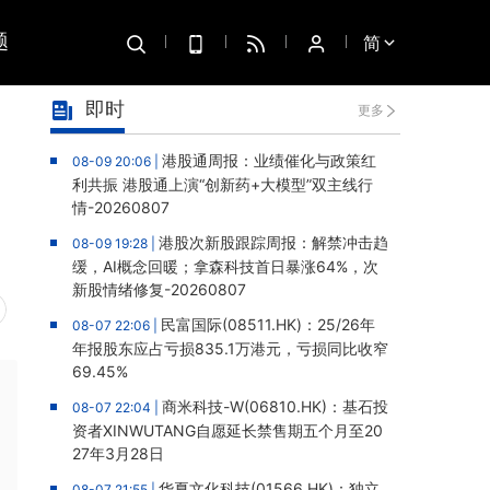
题
简
即时
更多
港股通周报：业绩催化与政策红
08-09 20:06 |
利共振 港股通上演“创新药+大模型”双主线行
情-20260807
港股次新股跟踪周报：解禁冲击趋
08-09 19:28 |
缓，AI概念回暖；拿森科技首日暴涨64%，次
新股情绪修复-20260807
民富国际(08511.HK)：25/26年
08-07 22:06 |
年报股东应占亏损835.1万港元，亏损同比收窄
69.45%
商米科技-W(06810.HK)：基石投
08-07 22:04 |
资者XINWUTANG自愿延长禁售期五个月至20
27年3月28日
华夏文化科技(01566.HK)：独立
08-07 21:55 |