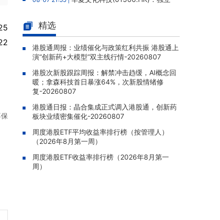
调查完成未发现欺诈挪用证据，报告获采纳，
股份继续停牌
精选
25
金力永磁(06680.HK)：终止认购
08-07 21:39 |
22
澳洲上市稀土公司Hastings股权，原拟以0.36
港股通周报：业绩催化与政策红利共振 港股通上
演“创新药+大模型”双主线行情-20260807
澳元/股认购1,964.7万股
港股次新股跟踪周报：解禁冲击趋缓，AI概念回
赤峰黄金(06693.HK)：暂停运营
08-07 21:26 |
暖；拿森科技首日暴涨64%，次新股情绪修
老挝勐康稀土项目，2025年该项目归母净亏损
复-20260807
人民币5,406万元
港股通日报：晶合集成正式调入港股通，创新药
灵宝黄金(03330.HK)：新疆哈巴
08-07 20:07 |
不保
板块业绩密集催化-20260807
河勘查取得重大进展，保有金金属量由13.20吨
跃升至53.94吨
周度港股ETF平均收益率排行榜（按管理人）
（2026年8月第一周）
迅策(03317.HK)：与天合算力订
08-07 20:04 |
周度港股ETF收益率排行榜（2026年8月第一
立战略合作备忘，共探能源垂类大模型与Toke
周）
n工厂商业化
哥瑞利软件通过港交所聆讯，在
08-07 20:02 |
中国泛半导体IMSS市场排名第三