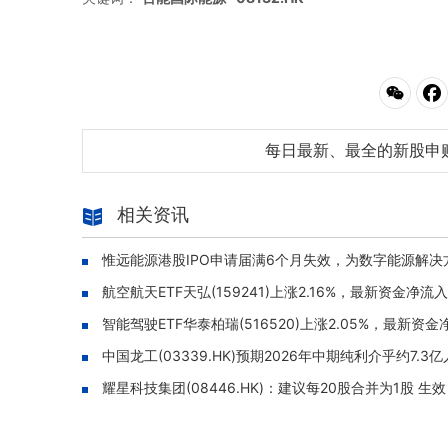
每日最新、最全的新股申
相关资讯
惟远能源港股IPO申请届满6个月失效，为数字能源解决
航空航天ETF天弘(159241)上涨2.16%，最新资金净流入
智能驾驶ETF华泰柏瑞(516520)上涨2.05%，最新资金净
中国龙工(03339.HK)预期2026年中期纯利介乎约7.
耀星科技集团(08446.HK)：建议每20股合并为1股 生