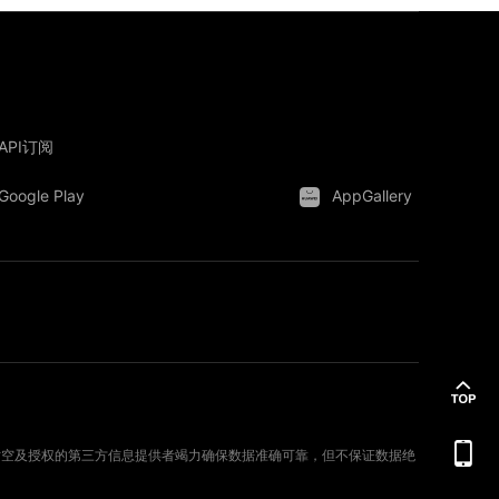
API订阅
Google Play
AppGallery
。新时空及授权的第三方信息提供者竭力确保数据准确可靠，但不保证数据绝