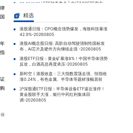
ETF融券盘点 | 中证500ETF南方
08-06 11:36 |
法律
(510500)8月5日融券净卖出1.39亿元，居全市
精选
场第一
中国
ETF融资盘点 | 中韩半导体ETF华
08-06 11:33 |
港股通日报：CPO概念强势爆发，海致科技暴涨
泰柏瑞(513310)8月5日融资净买入6020.22万
42.9%-20260805
元，居全市场第一梯队
财年
港股AI概念股日报: 高阶自动驾驶强制性国标发
ETF融资盘点 | 消费ETF汇添富(15
08-06 11:32 |
布，AI芯片及硬件方向继续走强 -20260805
被指
9928)8月5日融资净买入9029.92万元，居可
港股ETF日报：黄金矿暴涨8%！中国半导体强势
比基金首位
反攻，白酒高息再度承压-20260805
ETF融资盘点 | 酒ETF鹏华(51269
08-06 11:28 |
新时空丨港股收盘：三大指数震荡走强、恒指收
0)8月5日融资净买入5990.04万元，居全市场
证
涨0.24%，有色金属、半导体等题材涨幅居前
第一梯队
回购
沪深股通ETF日报：半导体设备ETF逼近涨停！
ETF融资盘点 | 证券ETF国泰(512
08-06 11:27 |
黄金股联手大涨，银行中药红利集体回
880)8月5日融资净买入6008.91万元，居可比
调-20260805
基金第一
不保