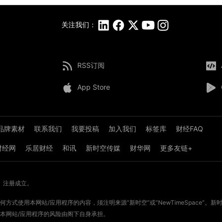
关注我们：
RSS订阅
App Store
品牌素材
联系我们
我要投稿
加入我们
标签库
财经FAQ
8财经网
乐居财经
和讯
新时空传媒
财华网
更多友链+
》注册成立。
方式使用本网站/应用程序的内容，须注明来源“新时空”或“NewTimeSpace”
本网站/应用程序的风险由阁下自身承担。