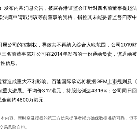
HK）发布内幕消息公告，披露香港证监会正针对四名前董事提起
院原讼法庭申请取消该等前董事的资格，指控其未能妥善监督四家
。
述附属公司的控制权，导致其不再纳入综合入账范围，公司2019
中三名前董事需对公司在2014年发布的一份通函负责，该通函
导性信息。
运营造成重大不利影响。百能国际承诺将根据GEM
上市
规则及《
大进展。平均价3.12港元，持股比例达43.16%；公司同日
，总金额约4600万港元。
用本内容。新时空及授权的第三方信息提供者竭力确保数据准确可靠，但
交易风险自担。