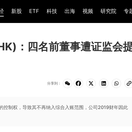
经
新股
ETF
科技
出海
视频
研究院
专
.HK)：四名前董事遭证监会
分享到：
司的控制权，导致其不再纳入综合入账范围，公司2019财年因此