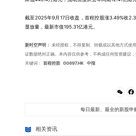
截至
2025
年
9
月
17
日收盘，首程控股涨
3.49%
收
2.
显放量，最新市值
195.31
亿港元。
新时空
声明：
未经授权，不得复制、转载或以其他方式使
证数据绝对正确。本內容仅供参考，不构成任何投资建议，
关键词：
首程控股
00697.HK
中报
每日最新、最全的新股申
相关资讯