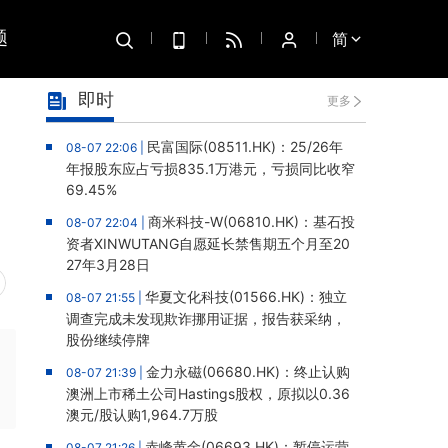
题
简
即时
更多
民富国际(08511.HK)：25/26年
08-07 22:06 |
年报股东应占亏损835.1万港元，亏损同比收窄
69.45%
商米科技-W(06810.HK)：基石投
08-07 22:04 |
资者XINWUTANG自愿延长禁售期五个月至20
27年3月28日
华夏文化科技(01566.HK)：独立
08-07 21:55 |
调查完成未发现欺诈挪用证据，报告获采纳，
股份继续停牌
金力永磁(06680.HK)：终止认购
08-07 21:39 |
澳洲上市稀土公司Hastings股权，原拟以0.36
澳元/股认购1,964.7万股
赤峰黄金(06693.HK)：暂停运营
08-07 21:26 |