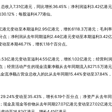
，总收入7.31亿港元，同比增长36.45%；净利润溢利3.42亿港
0.12%；每股溢利4.77港仙。
亿港元变动至本期溢利
2.95
亿港元，增长
6118.3
万港元；毛利率
分点；净利润从去年同期溢利
2.44
亿港元变动至本期溢利
3.42
亿
变动至本期
46.71%
，增长
1.18
个百分点。
3.53
亿港元变动至溢利
4.55
亿港元，增长
1.02
亿港元；经营利润
点；经营活动产生的现金流量净额从去年同期流入
8271.5
万港元
现金流净额占营业总收入的比从去年同期
15.44%
变动至
37.84%
，
期
29.24%
变动至
35.43%
，增长
6.19
个百分点；净资产从去年同
；现金及现金等价物从去年同期
27.07
亿港元变动至
27.02
亿港元
元变动至
16.82
亿港元，增长
4.41
亿港元。