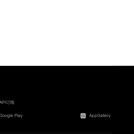
API订阅
Google Play
AppGallery