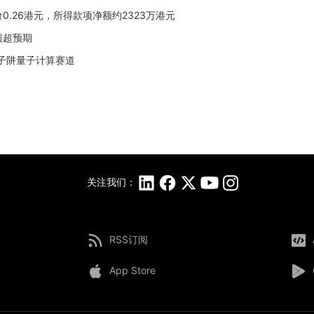
售价0.26港元，所得款项净额约2323万港元
业绩超预期
离子阱量子计算赛道
关注我们：
RSS订阅
App Store