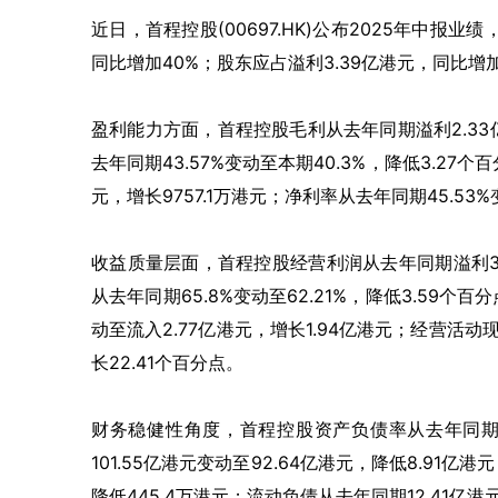
近日，首程控股(00697.HK)公布2025年中报业绩
同比增加40%；股东应占溢利3.39亿港元，同比增加3
盈利能力方面，首程控股毛利从去年同期溢利
2.33
去年同期
43.57%
变动至本期
40.3%
，降低
3.27
个百
元，增长
9757.1
万港元；净利率从去年同期
45.53%
收益质量层面，首程控股经营利润从去年同期溢利
从去年同期
65.8%
变动至
62.21%
，降低
3.59
个百分
动至流入
2.77
亿港元，增长
1.94
亿港元；经营活动
长
22.41
个百分点。
财务稳健性角度，首程控股资产负债率从去年同
101.55
亿港元变动至
92.64
亿港元，降低
8.91
亿港元
降低
445.4
万港元；流动负债从去年同期
12.41
亿港