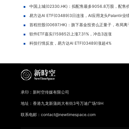
中国上城(02330.HK)：拟配售最多9056.8万股，配
易方达AI ETF(03489)3日连涨，AI应用龙头Palantir
首程控股(00697.HK)：旗下基金投资么正量子，布局
软件ETF嘉实(159852)上涨7.31%，冲击3连涨
科技行情反攻，易方达AI ETF(03489)涨超4%
承印：新时空传媒有限公司
地址：香港九龙新蒲岗大有街3号万迪广场19H
联系电邮：contact@newtimespace.com