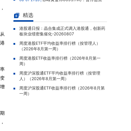
老挝勐康稀土项目，2025年该项目归母净亏损
元，
人民币5,406万元
精选
灵宝黄金(03330.HK)：新疆哈巴
08-07 20:07 |
河勘查取得重大进展，保有金金属量由13.20吨
港股通日报：晶合集成正式调入港股通，创新药
从
板块业绩密集催化-20260807
跃升至53.94吨
港
周度港股ETF平均收益率排行榜（按管理人）
迅策(03317.HK)：与天合算力订
08-07 20:04 |
（2026年8月第一周）
立战略合作备忘，共探能源垂类大模型与Toke
n工厂商业化
周度港股ETF收益率排行榜（2026年8月第一
周）
哥瑞利软件通过港交所聆讯，在
08-07 20:02 |
率
中国泛半导体IMSS市场排名第三
周度沪深股通ETF平均收益率排行榜（按管理
变
人）（2026年8月第一周）
浙能迈领绿航二次递表港交所，为
08-07 19:47 |
增
全球领先的绿色航运设备和系统提供商
周度沪深股通ETF收益率排行榜（2026年8月第
一周）
骏杰集团控股(08188.HK)：附属
08-07 19:09 |
公司获授7份基建工程建造合约，合约总额约1.
95亿港元
期
，