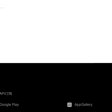
API订阅
Google Play
AppGallery