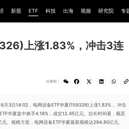
经
新股
ETF
科技
出海
视频
研究院
专
326)上涨1.83%，冲击3连
分享到：
6月3日14:02，电网设备ETF华夏(159326)上涨1.83%， 冲击
TF华夏盘中换手4.18%，成交12.45亿元。拉长时间看，截至
6亿元。规模方面，电网设备ETF华夏最新规模达294.80亿元。