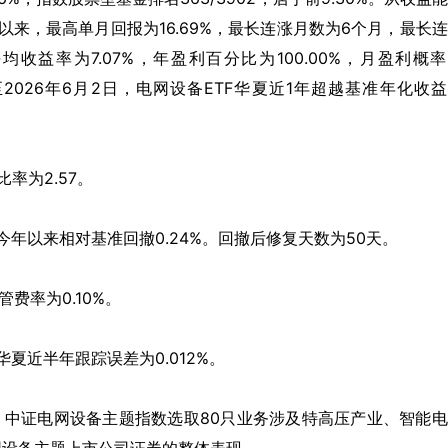
立以来，最高单月回报为16.69%，最长连涨月数为6个月，最长
平均收益率为7.07%，年盈利百分比为100.00%，月盈利概
截至2026年6月2日，电网设备ETF华夏近1年超越基准年化收
比率为2.57。
夏今年以来相对基准回撤0.24%。回撤后修复天数为50天。
费率为0.10%。
华夏近半年跟踪误差为0.012%。
，中证电网设备主题指数选取80只业务涉及特高压产业、智能