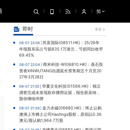
题
简
即时
更多
民富国际(08511.HK)：25/26年
08-07 22:06 |
年报股东应占亏损835.1万港元，亏损同比收窄
69.45%
商米科技-W(06810.HK)：基石投
08-07 22:04 |
资者XINWUTANG自愿延长禁售期五个月至20
27年3月28日
华夏文化科技(01566.HK)：独立
08-07 21:55 |
调查完成未发现欺诈挪用证据，报告获采纳，
股份继续停牌
金力永磁(06680.HK)：终止认购
08-07 21:39 |
澳洲上市稀土公司Hastings股权，原拟以0.36
澳元/股认购1,964.7万股
赤峰黄金(06693.HK)：暂停运营
08-07 21:26 |