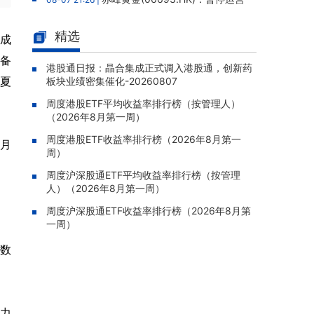
老挝勐康稀土项目，2025年该项目归母净亏损
人民币5,406万元
精选
，成
灵宝黄金(03330.HK)：新疆哈巴
08-07 20:07 |
设备
河勘查取得重大进展，保有金金属量由13.20吨
港股通日报：晶合集成正式调入港股通，创新药
华夏
板块业绩密集催化-20260807
跃升至53.94吨
周度港股ETF平均收益率排行榜（按管理人）
迅策(03317.HK)：与天合算力订
08-07 20:04 |
（2026年8月第一周）
立战略合作备忘，共探能源垂类大模型与Toke
n工厂商业化
周度港股ETF收益率排行榜（2026年8月第一
1月
周）
哥瑞利软件通过港交所聆讯，在
08-07 20:02 |
中国泛半导体IMSS市场排名第三
周度沪深股通ETF平均收益率排行榜（按管理
人）（2026年8月第一周）
浙能迈领绿航二次递表港交所，为
08-07 19:47 |
全球领先的绿色航运设备和系统提供商
周度沪深股通ETF收益率排行榜（2026年8月第
一周）
骏杰集团控股(08188.HK)：附属
08-07 19:09 |
公司获授7份基建工程建造合约，合约总额约1.
（数
95亿港元
能力