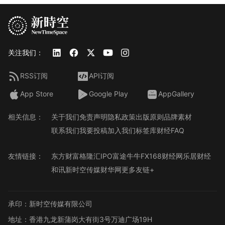
关注我们：
RSS订阅
API订阅
App Store
Google Play
AppGallery
相关信息：
关于我们
免责声明
隐私政策
出版原则
品牌素材
联系我们
我要投稿
加入我们
标签库
财经FAQ
友情链接：
东方财富
格隆汇
IPO
富途牛牛
FX168财经网
乐居财经
和讯
新时空传媒
财华网
更多友链+
承印：新时空传媒有限公司
地址：香港九龙新蒲岗大有街3号万迪广场19H