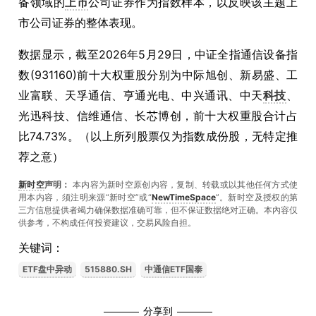
备领域的
上市
公司证券作为指数样本，以反映该主题上
市公司证券的整体表现。
数据显示，截至2026年5月29日，中证全指通信设备指
数(931160)前十大权重股分别为中际旭创、新易盛、工
业富联、天孚通信、亨通光电、中兴通讯、中天
科技
、
光迅科技、信维通信、长芯博创，前十大权重股合计占
比74.73%。（以上所列股票仅为指数成份股，无特定推
荐之意）
新时空
声明：
本内容为新时空原创内容，复制、转载或以其他任何方式使
用本内容，须注明来源“新时空”或“
NewTimeSpace
”。新时空及授权的第
三方信息提供者竭力确保数据准确可靠，但不保证数据绝对正确。本內容仅
供参考，不构成任何投资建议，交易风险自担。
关键词：
ETF盘中异动
515880.SH
中通信ETF国泰
分享到