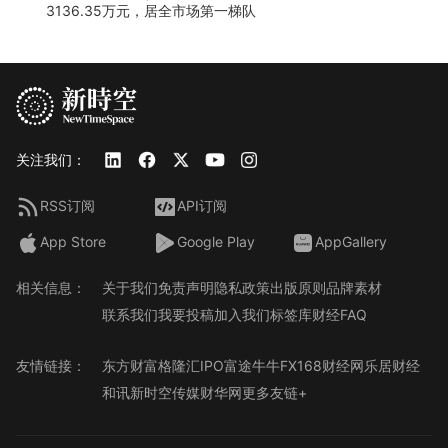
3136.35万元，居全市场第一梯队
关注我们：
RSS订阅
API订阅
App Store
Google Play
AppGallery
相关信息：
关于我们
免责声明
隐私政策
出版原则
品牌素材
联系我们
我要投稿
加入我们
标签库
财经FAQ
友情链接：
东方财富
格隆汇
IPO
富途牛牛
FX168财经网
乐居财经
和讯
新时空传媒
财华网
更多友链+