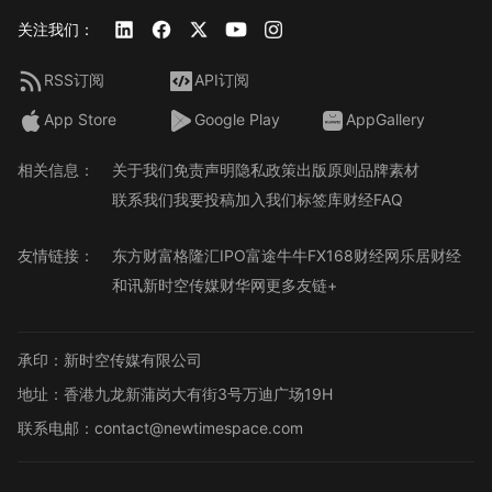
关注我们：
RSS订阅
API订阅
App Store
Google Play
AppGallery
相关信息：
关于我们
免责声明
隐私政策
出版原则
品牌素材
联系我们
我要投稿
加入我们
标签库
财经FAQ
友情链接：
东方财富
格隆汇
IPO
富途牛牛
FX168财经网
乐居财经
和讯
新时空传媒
财华网
更多友链+
承印：新时空传媒有限公司
地址：香港九龙新蒲岗大有街3号万迪广场19H
联系电邮：contact@newtimespace.com