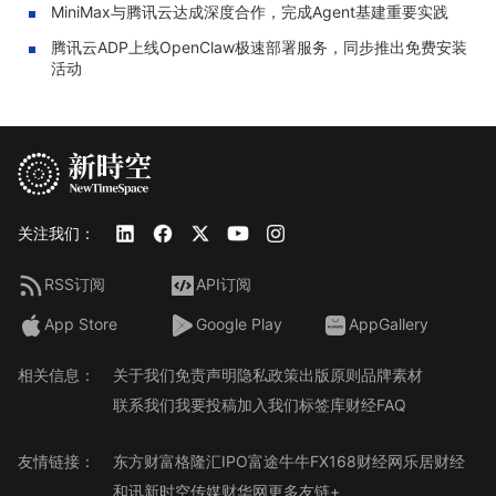
MiniMax与腾讯云达成深度合作，完成Agent基建重要实践
腾讯云ADP上线OpenClaw极速部署服务，同步推出免费安装
活动
关注我们：
RSS订阅
API订阅
App Store
Google Play
AppGallery
相关信息：
关于我们
免责声明
隐私政策
出版原则
品牌素材
联系我们
我要投稿
加入我们
标签库
财经FAQ
友情链接：
东方财富
格隆汇
IPO
富途牛牛
FX168财经网
乐居财经
和讯
新时空传媒
财华网
更多友链+