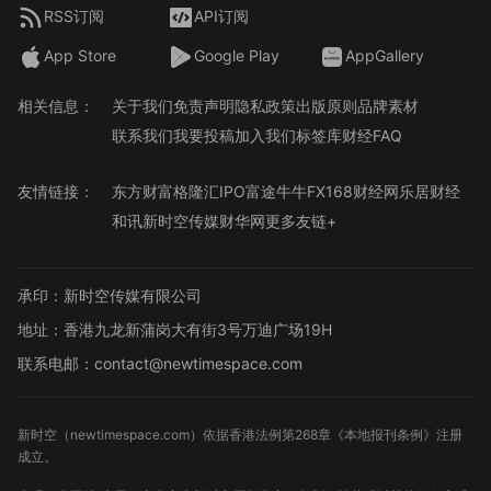
RSS订阅
API订阅
App Store
Google Play
AppGallery
相关信息：
关于我们
免责声明
隐私政策
出版原则
品牌素材
联系我们
我要投稿
加入我们
标签库
财经FAQ
友情链接：
东方财富
格隆汇
IPO
富途牛牛
FX168财经网
乐居财经
和讯
新时空传媒
财华网
更多友链+
承印：新时空传媒有限公司
地址：香港九龙新蒲岗大有街3号万迪广场19H
联系电邮：contact@newtimespace.com
新时空（
newtimespace.com
）依据香港法例第268章《本地报刊条例》注册
成立。