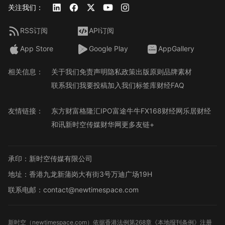
关注我们：
RSS订阅
API订阅
App Store
Google Play
AppGallery
相关信息：
关于我们
免责声明
隐私政策
出版原则
品牌素材
联系我们
我要投稿
加入我们
标签库
财经FAQ
友情链接：
东方财富
格隆汇
IPO
富途牛牛
FX168财经网
乐居财经
和讯
新时空传媒
财华网
更多友链+
承印：新时空传媒有限公司
地址：香港九龙新蒲岗大有街3号万迪广场19H
联系电邮：contact@newtimespace.com
新时空（
newtimespace.com
）依据香港法例第268章《本地报刊条例》注册