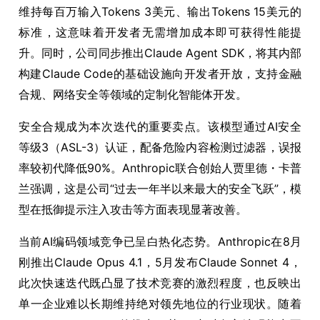
维持每百万输入Tokens 3美元、输出Tokens 15美元的
标准，这意味着开发者无需增加成本即可获得性能提
升。同时，公司同步推出Claude Agent SDK，将其内部
构建Claude Code的基础设施向开发者开放，支持金融
合规、网络安全等领域的定制化智能体开发。
安全合规成为本次迭代的重要卖点。该模型通过AI安全
等级3（ASL-3）认证，配备危险内容检测过滤器，误报
率较初代降低90%。Anthropic联合创始人贾里德・卡普
兰强调，这是公司“过去一年半以来最大的安全飞跃”，模
型在抵御提示注入攻击等方面表现显著改善。
当前AI编码领域竞争已呈白热化态势。Anthropic在8月
刚推出Claude Opus 4.1，5月发布Claude Sonnet 4，
此次快速迭代既凸显了技术竞赛的激烈程度，也反映出
单一企业难以长期维持绝对领先地位的行业现状。随着