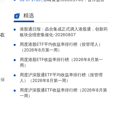
老挝勐康稀土项目，2025年该项目归母净亏损
人民币5,406万元
精选
灵宝黄金(03330.HK)：新疆哈巴
08-07 20:07 |
河勘查取得重大进展，保有金金属量由13.20吨
港股通日报：晶合集成正式调入港股通，创新药
将在
板块业绩密集催化-20260807
跃升至53.94吨
周度港股ETF平均收益率排行榜（按管理人）
迅策(03317.HK)：与天合算力订
08-07 20:04 |
（2026年8月第一周）
立战略合作备忘，共探能源垂类大模型与Toke
n工厂商业化
周度港股ETF收益率排行榜（2026年8月第一
周）
哥瑞利软件通过港交所聆讯，在
08-07 20:02 |
中国泛半导体IMSS市场排名第三
周度沪深股通ETF平均收益率排行榜（按管理
不保
人）（2026年8月第一周）
浙能迈领绿航二次递表港交所，为
08-07 19:47 |
全球领先的绿色航运设备和系统提供商
周度沪深股通ETF收益率排行榜（2026年8月第
一周）
骏杰集团控股(08188.HK)：附属
08-07 19:09 |
公司获授7份基建工程建造合约，合约总额约1.
95亿港元