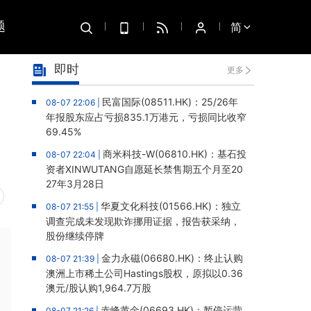
题
简
即时
更多
民富国际(08511.HK)：25/26年
08-07 22:06 |
年报股东应占亏损835.1万港元，亏损同比收窄
69.45%
商米科技-W(06810.HK)：基石投
08-07 22:04 |
资者XINWUTANG自愿延长禁售期五个月至20
27年3月28日
华夏文化科技(01566.HK)：独立
08-07 21:55 |
调查完成未发现欺诈挪用证据，报告获采纳，
股份继续停牌
金力永磁(06680.HK)：终止认购
08-07 21:39 |
澳洲上市稀土公司Hastings股权，原拟以0.36
澳元/股认购1,964.7万股
赤峰黄金(06693.HK)：暂停运营
08-07 21:26 |