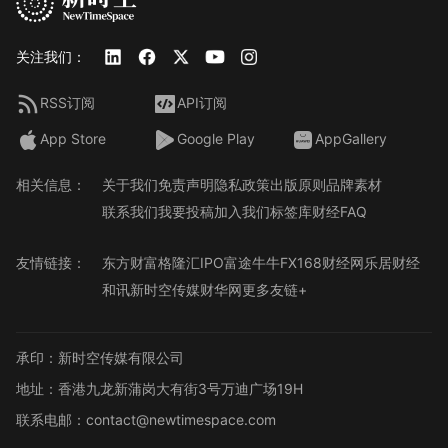
关注我们：
RSS订阅
API订阅
App Store
Google Play
AppGallery
相关信息：
关于我们
免责声明
隐私政策
出版原则
品牌素材
联系我们
我要投稿
加入我们
标签库
财经FAQ
友情链接：
东方财富
格隆汇
IPO
富途牛牛
FX168财经网
乐居财经
和讯
新时空传媒
财华网
更多友链+
承印：新时空传媒有限公司
地址：香港九龙新蒲岗大有街3号万迪广场19H
联系电邮：contact@newtimespace.com