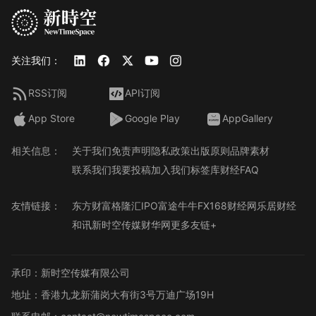
关注我们：
RSS订阅
API订阅
App Store
Google Play
AppGallery
相关信息：
关于我们
免责声明
隐私政策
出版原则
品牌素材
联系我们
我要投稿
加入我们
标签库
财经FAQ
友情链接：
东方财富
格隆汇
IPO
富途牛牛
FX168财经网
乐居财经
和讯
新时空传媒
财华网
更多友链+
承印：新时空传媒有限公司
地址：香港九龙新蒲岗大有街3号万迪广场19H