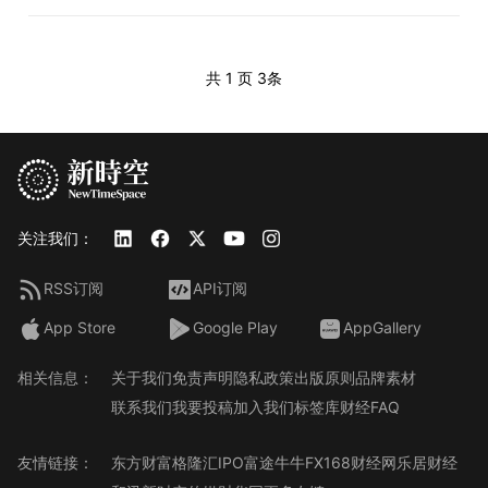
共 1 页
3条
关注我们：
RSS订阅
API订阅
App Store
Google Play
AppGallery
相关信息：
关于我们
免责声明
隐私政策
出版原则
品牌素材
联系我们
我要投稿
加入我们
标签库
财经FAQ
友情链接：
东方财富
格隆汇
IPO
富途牛牛
FX168财经网
乐居财经