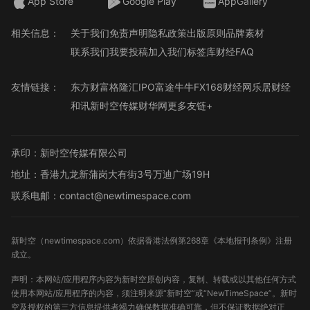
App Store
Google Play
AppGallery
相关信息：
关于我们
免责声明
隐私政策
出版原则
品牌素材
联系我们
我要投稿
加入我们
标签库
财经FAQ
友情链接：
东方财富
格隆汇
IPO
富途牛牛
FX168财经网
乐居财经
和讯
新时空传媒
财华网
更多友链+
承印：新时空传媒有限公司
地址：香港九龙新蒲岗大有街3号万迪广场19H
联系电邮：contact@newtimespace.com
新时空（
newtimespace.com
）依据香港法例第268章《本地报刊条例》注册
成立。
声明：本网站/应用程序内容为新时空原创内容，复制、转载或以其他任何方式
使用本网站/应用程序的内容，须注明来源“新时空”或“NewTimeSpace”。新时
空及授权的第三方信息提供者竭力确保数据准确可靠，但不保证数据绝对正