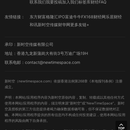
联系我们
我要投稿
加入我们
标签库
财经FAQ
友情链接：
东方财富
格隆汇
IPO
富途牛牛
FX168财经网
乐居财经
和讯
新时空传媒
财华网
更多友链+
承印：新时空传媒有限公司
地址：香港九龙新蒲岗大有街3号万迪广场19H
联系电邮：contact@newtimespace.com
新时空（
newtimespace.com
）依据香港法例第268章《本地报刊条例》注册
成立。
声明：本网站/应用程序内容为新时空原创内容，复制、转载或以其他任何方式
使用本网站/应用程序的内容，须注明来源“新时空”或“NewTimeSpace”。新时
空及授权的第三方信息提供者竭力确保数据准确可靠，但不保证数据绝对正
确。本网站/应用程序提供的所有信息均不构成任何投资建议，使用本网站/应用
程序的风险由阁下自身承担。