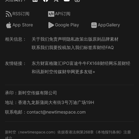
RSS订阅
API订阅
App Store
Google Play
AppGallery
相关信息：
关于我们
免责声明
隐私政策
出版原则
品牌素材
联系我们
我要投稿
加入我们
标签库
财经FAQ
友情链接：
东方财富
格隆汇
IPO
富途牛牛
FX168财经网
乐居财经
和讯
新时空传媒
财华网
更多友链+
承印：新时空传媒有限公司
地址：香港九龙新蒲岗大有街3号万迪广场19H
联系电邮：contact@newtimespace.com
新时空（
newtimespace.com
）依据香港法例第268章《本地报刊条例》注册
成立。